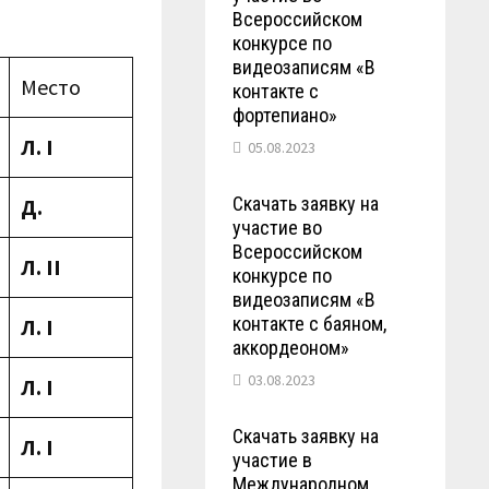
Всероссийском
конкурсе по
видеозаписям «В
Место
контакте с
фортепиано»
Л.
I
05.08.2023
Скачать заявку на
Д.
участие во
Всероссийском
Л.
II
конкурсе по
видеозаписям «В
контакте с баяном,
Л.
I
аккордеоном»
03.08.2023
Л.
I
Скачать заявку на
Л.
I
участие в
Международном