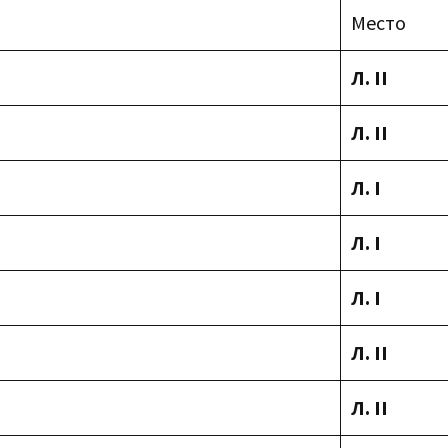
Место
Л.
II
Л.
II
Л.
I
Л.
I
Л.
I
Л.
II
Л.
II