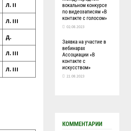
Л.
II
вокальном конкурсе
по видеозаписям «В
контакте с голосом»
Л.
III
02.08.2023
Д.
Заявка на участие в
вебинарах
Л.
III
Ассоциации «В
контакте с
искусством»
Л.
III
21.08.2023
КОММЕНТАРИИ