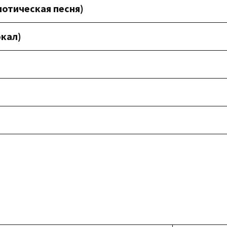
иотическая песня)
окал)