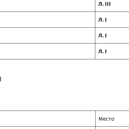
Л.
III
Л.
I
Л.
I
Л.
I
)
Место