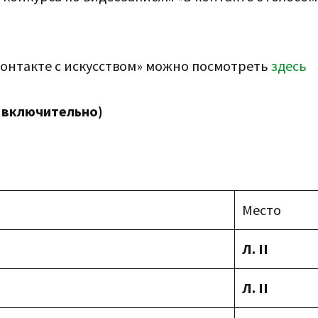
онтакте с искусством» можно посмотреть
здесь
т включительно)
Место
Л.
II
Л.
II