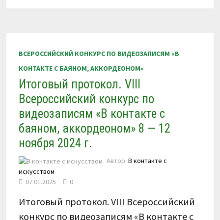
КОНКУРСА
ПО
ВИДЕОЗАПИСЯМ
«В
КОНТАКТЕ
С
БАЯНОМ,
ВСЕРОССИЙСКИЙ КОНКУРС ПО ВИДЕОЗАПИСЯМ «В
АККОРДЕОНОМ»
7
КОНТАКТЕ С БАЯНОМ, АККОРДЕОНОМ»
—
11
Итоговый протокол. VIII
МАРТА
2025
Г.
Всероссийский конкурс по
видеозаписям «В контакте с
баяном, аккордеоном» 8 — 12
ноября 2024 г.
Автор:
В контакте с
искусством
07.01.2025
0
Итоговый протокол. VIII Всероссийский
конкурс по видеозаписям «В контакте с