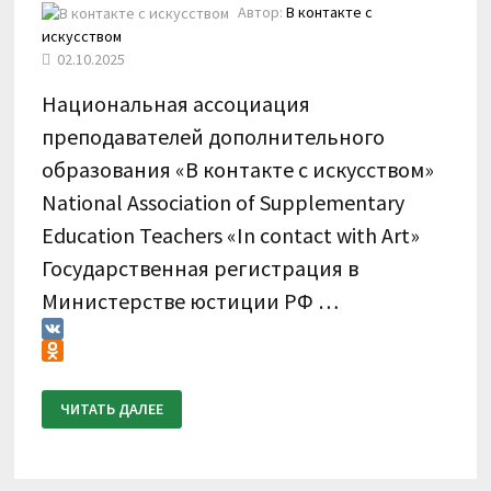
Автор:
В контакте с
искусством
02.10.2025
Национальная ассоциация
преподавателей дополнительного
образования «В контакте с искусством»
National Association of Supplementary
Education Teachers «In contact with Art»
Государственная регистрация в
Министерстве юстиции РФ …
VK
Odnoklassniki
ПОЛОЖЕНИЕ
ЧИТАТЬ ДАЛЕЕ
О
ПРОВЕДЕНИИ
X
ВСЕРОССИЙСКОГО
КОНКУРСА
ПО