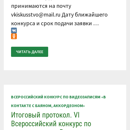
принимаются на почту
vkiskusstvo@mail.ru Дату ближайшего
конкурса и срок подачи заявки …
VK
Odnoklassniki
СКАЧАТЬ
ЧИТАТЬ ДАЛЕЕ
ЗАЯВКУ
НА
УЧАСТИЕ
ВО
ВСЕРОССИЙСКОМ
КОНКУРСЕ
ПО
ВИДЕОЗАПИСЯМ
«В
КОНТАКТЕ
С
ВСЕРОССИЙСКИЙ КОНКУРС ПО ВИДЕОЗАПИСЯМ «В
БАЯНОМ,
АККОРДЕОНОМ»
КОНТАКТЕ С БАЯНОМ, АККОРДЕОНОМ»
Итоговый протокол. VI
Всероссийский конкурс по