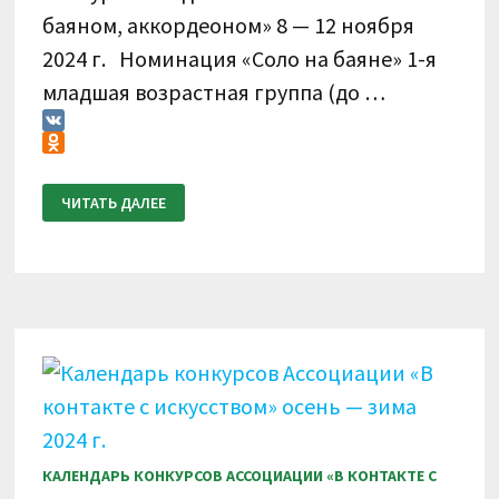
баяном, аккордеоном» 8 — 12 ноября
2024 г. Номинация «Соло на баяне» 1-я
младшая возрастная группа (до …
VK
Odnoklassniki
ИТОГОВЫЙ
ЧИТАТЬ ДАЛЕЕ
ПРОТОКОЛ.
VIII
ВСЕРОССИЙСКИЙ
КОНКУРС
ПО
ВИДЕОЗАПИСЯМ
«В
КОНТАКТЕ
С
БАЯНОМ,
АККОРДЕОНОМ»
8
—
12
НОЯБРЯ
2024
Г.
КАЛЕНДАРЬ КОНКУРСОВ АССОЦИАЦИИ «В КОНТАКТЕ С