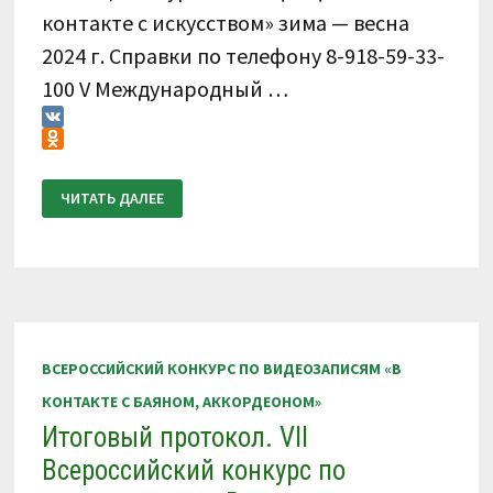
контакте с искусством» зима — весна
2024 г. Справки по телефону 8-918-59-33-
100 V Международный …
VK
Odnoklassniki
КАЛЕНДАРЬ
ЧИТАТЬ ДАЛЕЕ
КОНКУРСОВ
АССОЦИАЦИИ
«В
КОНТАКТЕ
С
ИСКУССТВОМ»
ЗИМА
—
ВЕСНА
2024
Г.
ВСЕРОССИЙСКИЙ КОНКУРС ПО ВИДЕОЗАПИСЯМ «В
КОНТАКТЕ С БАЯНОМ, АККОРДЕОНОМ»
Итоговый протокол. VII
Всероссийский конкурс по