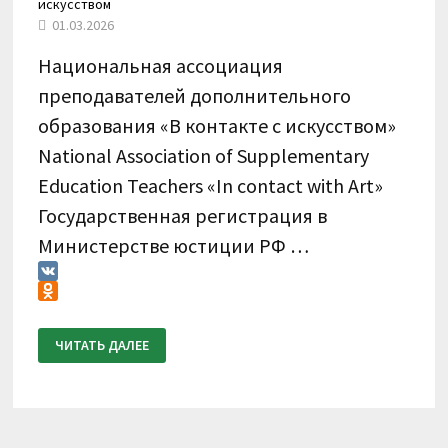
искусством
01.03.2026
Национальная ассоциация
преподавателей дополнительного
образования «В контакте с искусством»
National Association of Supplementary
Education Teachers «In contact with Art»
Государственная регистрация в
Министерстве юстиции РФ …
VK
Odnoklassniki
ПОЛОЖЕНИЕ
ЧИТАТЬ ДАЛЕЕ
О
ПРОВЕДЕНИИ
XI
ВСЕРОССИЙСКОГО
КОНКУРСА
ПО
ВИДЕОЗАПИСЯМ
«В