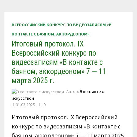
ВИДЕОЗАПИСЯМ
«В
КОНТАКТЕ
С
БАЯНОМ,
ВСЕРОССИЙСКИЙ КОНКУРС ПО ВИДЕОЗАПИСЯМ «В
АККОРДЕОНОМ»
14
КОНТАКТЕ С БАЯНОМ, АККОРДЕОНОМ»
—
18
Итоговый протокол. IX
НОЯБРЯ
2025
Г.
Всероссийский конкурс по
видеозаписям «В контакте с
баяном, аккордеоном» 7 — 11
марта 2025 г.
Автор:
В контакте с
искусством
31.03.2025
0
Итоговый протокол. IX Всероссийский
конкурс по видеозаписям «В контакте с
баяном, аккордеоном» 7 — 11 марта 2025