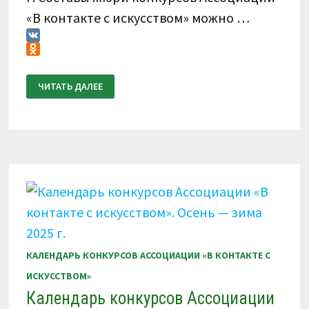
«В контакте с искусством» можно …
VK
Odnoklassniki
ИТОГОВЫЙ
ЧИТАТЬ ДАЛЕЕ
ПРОТОКОЛ.
X
ВСЕРОССИЙСКИЙ
КОНКУРС
ПО
ВИДЕОЗАПИСЯМ
«В
КОНТАКТЕ
С
БАЯНОМ,
АККОРДЕОНОМ»
14-
18
НОЯБРЯ
2025
Г.
КАЛЕНДАРЬ КОНКУРСОВ АССОЦИАЦИИ «В КОНТАКТЕ С
ИСКУССТВОМ»
Календарь конкурсов Ассоциации