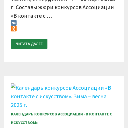
г. Составы жюри конкурсов Ассоциации
«В контакте с …
VK
Odnoklassniki
ИТОГОВЫЙ
ЧИТАТЬ ДАЛЕЕ
ПРОТОКОЛ.
IX
ВСЕРОССИЙСКИЙ
КОНКУРС
ПО
ВИДЕОЗАПИСЯМ
«В
КОНТАКТЕ
С
БАЯНОМ,
АККОРДЕОНОМ»
7
—
11
МАРТА
2025
Г.
КАЛЕНДАРЬ КОНКУРСОВ АССОЦИАЦИИ «В КОНТАКТЕ С
ИСКУССТВОМ»