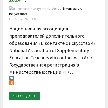
Автор:
В контакте с
искусством
07.01.2024
0
Национальная ассоциация
преподавателей дополнительного
образования «В контакте с искусством»
National Association of Supplementary
Education Teachers «In contact with Art»
Государственная регистрация в
Министерстве юстиции РФ …
VK
Odnoklassniki
ПОЛОЖЕНИЕ
ЧИТАТЬ ДАЛЕЕ
О
ПРОВЕДЕНИИ
VII
ВСЕРОССИЙСКОГО