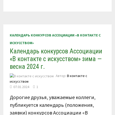
VIII
ВСЕРОССИЙСКОГО
КОНКУРСА
ПО
ВИДЕОЗАПИСЯМ
«В
КОНТАКТЕ
С
БАЯНОМ,
КАЛЕНДАРЬ КОНКУРСОВ АССОЦИАЦИИ «В КОНТАКТЕ С
АККОРДЕОНОМ»
8
ИСКУССТВОМ»
—
12
Календарь конкурсов Ассоциации
НОЯБРЯ
2024
Г.
«В контакте с искусством» зима —
весна 2024 г.
Автор:
В контакте с
искусством
07.01.2024
1
Дорогие друзья, уважаемые коллеги,
публикуется календарь (положения,
заявки) конкурсов Ассоциации «В