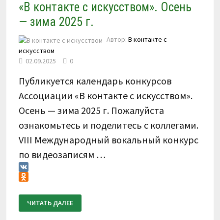
«В контакте с искусством». Осень
— зима 2025 г.
Автор:
В контакте с
искусством
02.09.2025
0
Публикуется календарь конкурсов
Ассоциации «В контакте с искусством».
Осень — зима 2025 г. Пожалуйста
ознакомьтесь и поделитесь с коллегами.
VIII Международный вокальный конкурс
по видеозаписям …
VK
Odnoklassniki
КАЛЕНДАРЬ
ЧИТАТЬ ДАЛЕЕ
КОНКУРСОВ
АССОЦИАЦИИ
«В