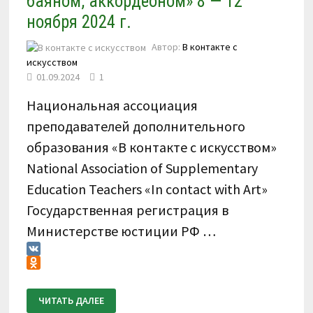
баяном, аккордеоном» 8 — 12
ноября 2024 г.
Автор:
В контакте с
искусством
01.09.2024
1
Национальная ассоциация
преподавателей дополнительного
образования «В контакте с искусством»
National Association of Supplementary
Education Teachers «In contact with Art»
Государственная регистрация в
Министерстве юстиции РФ …
VK
Odnoklassniki
ПОЛОЖЕНИЕ
ЧИТАТЬ ДАЛЕЕ
О
ПРОВЕДЕНИИ