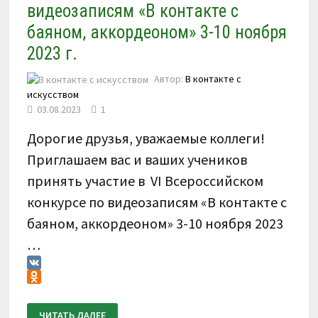
видеозаписям «В контакте с
баяном, аккордеоном» 3-10 ноября
2023 г.
Автор:
В контакте с
искусством
03.08.2023
1
Дорогие друзья, уважаемые коллеги!
Приглашаем вас и ваших учеников
принять участие в VI Всероссийском
конкурсе по видеозаписям «В контакте с
баяном, аккордеоном» 3-10 ноября 2023
…
VK
Odnoklassniki
ПОЛОЖЕНИЕ
ЧИТАТЬ ДАЛЕЕ
О