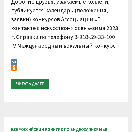
Дорогие друзья, уважаемые коллеги,
публикуется календарь (положения,
заявки) конкурсов Ассоциации «В
контакте с искусством» осень-зима 2023
г. Справки по телефону 8-918-59-33-100
IV Международный вокальный конкурс
…
VK
Odnoklassniki
КАЛЕНДАРЬ
ЧИТАТЬ ДАЛЕЕ
КОНКУРСОВ
АССОЦИАЦИИ
«В
КОНТАКТЕ
С
ИСКУССТВОМ»
ОСЕНЬ-
ЗИМА
2023
Г.
ВСЕРОССИЙСКИЙ КОНКУРС ПО ВИДЕОЗАПИСЯМ «В