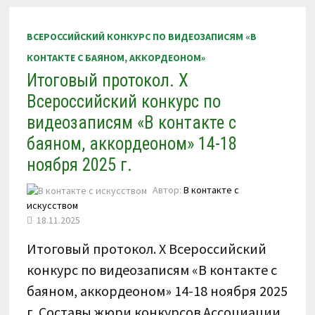
КОНТАКТЕ
С
БАЯНОМ,
ВСЕРОССИЙСКИЙ КОНКУРС ПО ВИДЕОЗАПИСЯМ «В
АККОРДЕОНОМ»
13
КОНТАКТЕ С БАЯНОМ, АККОРДЕОНОМ»
–
17
Итоговый протокол. X
МАРТА
2026
Г.
Всероссийский конкурс по
видеозаписям «В контакте с
баяном, аккордеоном» 14-18
ноября 2025 г.
Автор:
В контакте с
искусством
18.11.2025
Итоговый протокол. X Всероссийский
конкурс по видеозаписям «В контакте с
баяном, аккордеоном» 14-18 ноября 2025
г. Составы жюри конкурсов Ассоциации