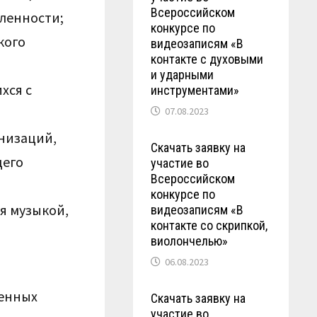
Всероссийском
ленности;
конкурсе по
кого
видеозаписям «В
контакте с духовыми
и ударными
хся с
инструментами»
07.08.2023
анизаций,
Скачать заявку на
щего
участие во
Всероссийском
конкурсе по
ия музыкой,
видеозаписям «В
контакте со скрипкой,
виолончелью»
06.08.2023
ренных
Скачать заявку на
участие во