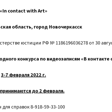
«
In
contact
with
Art
»
вская область, город Новочеркасск
терстве юстиции РФ № 1186196036278 от 30 август
дного конкурса по видеозаписям «В контакте 
3-7 февраля 2022 г.
 принимаются до 2 февраля.
 для справок 8-918-59-33-100