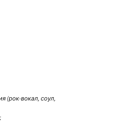
ия (рок-вокал, соул,
;