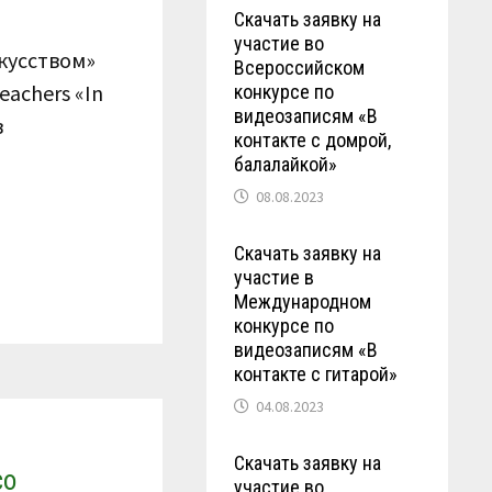
Скачать заявку на
участие во
кусством»
Всероссийском
eachers «In
конкурсе по
видеозаписям «В
в
контакте с домрой,
балалайкой»
08.08.2023
Скачать заявку на
участие в
Международном
конкурсе по
видеозаписям «В
контакте с гитарой»
04.08.2023
Скачать заявку на
со
участие во