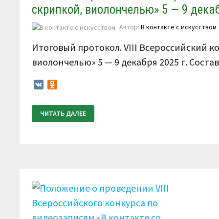
скрипкой, виолончелью» 5 — 9 декаб
Автор:
В контакте с искусством
Итоговый протокол. VIII Всероссийский к
виолончелью» 5 — 9 декабря 2025 г. Сост
VK
Odnoklassniki
ИТОГОВЫЙ
ЧИТАТЬ ДАЛЕЕ
ПРОТОКОЛ.
VIII
ВСЕРОССИЙСКИЙ
КОНКУРС
ПО
ВИДЕОЗАПИСЯМ
«В
КОНТАКТЕ
СО
СКРИПКОЙ,
ВИОЛОНЧЕЛЬЮ»
5
—
9
ДЕКАБРЯ
2025