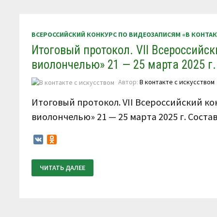
ВСЕРОССИЙСКИЙ КОНКУРС ПО ВИДЕОЗАПИСЯМ «В КОНТА
Итоговый протокол. VII Всероссийск
виолончелью» 21 — 25 марта 2025 г.
Автор:
В контакте с искусством
Итоговый протокол. VII Всероссийский ко
виолончелью» 21 — 25 марта 2025 г. Сост
VK
Odnoklassniki
ИТОГОВЫЙ
ЧИТАТЬ ДАЛЕЕ
ПРОТОКОЛ.
VII
ВСЕРОССИЙСКИЙ
КОНКУРС
ПО
ВИДЕОЗАПИСЯМ
«В
КОНТАКТЕ