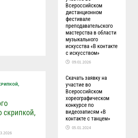
Всероссийском
дистанционном
фестивале
преподавательского
мастерства в области
музыкального
искусства «В контакте
с искусством»
09.01.2026
Скачать заявку на
участие во
КРИПКОЙ,
Всероссийском
хореографическом
ого
конкурсе по
о скрипкой,
видеозаписям «В
контакте с танцем»
05.01.2024
03.2026