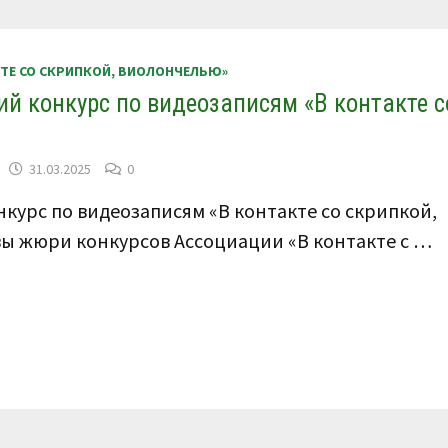
ВИДЕОЗАПИСЯМ
«В
КОНТАКТЕ
СО
СКРИПКОЙ,
КТЕ СО СКРИПКОЙ, ВИОЛОНЧЕЛЬЮ»
ВИОЛОНЧЕЛЬЮ»
5
ий конкурс по видеозаписям «В контакте с
–
9
ДЕКАБРЯ
2025
Г.
31.03.2025
0
нкурс по видеозаписям «В контакте со скрипкой,
авы жюри конкурсов Ассоциации «В контакте с …