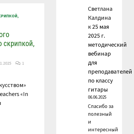
Светлана
КРИПКОЙ,
Калдина
к
25 мая
ого
2025 г.
о скрипкой,
методический
вебинар
для
01.2025
1
преподавателей
по классу
кусством»
гитары
eachers «In
06.06.2025
в
Спасибо за
полезный
и
интересный