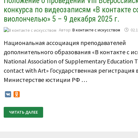
Положение о проведении VIII Всероссийс
конкурса по видеозаписям «В контакте с
виолончелью» 5 – 9 декабря 2025 г.
Автор:
В контакте с искусством
02.
Национальная ассоциация преподавателей
дополнительного образования «В контакте с ис
National Association of Supplementary Education T
contact with Art» Государственная регистрация 
Министерстве юстиции РФ …
VK
Odnoklassniki
ПОЛОЖЕНИЕ
ЧИТАТЬ ДАЛЕЕ
О
ПРОВЕДЕНИИ
VIII
ВСЕРОССИЙСКОГО
КОНКУРСА
ПО