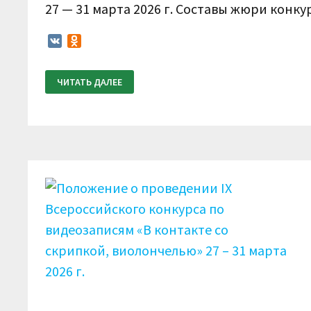
27 — 31 марта 2026 г. Составы жюри конк
VK
Odnoklassniki
ИТОГОВЫЙ
ЧИТАТЬ ДАЛЕЕ
ПРОТОКОЛ.
IX
ВСЕРОССИЙСКИЙ
КОНКУРС
ПО
ВИДЕОЗАПИСЯМ
«В
КОНТАКТЕ
СО
СКРИПКОЙ,
ВИОЛОНЧЕЛЬЮ»
27
—
31
МАРТА
2026
Г.