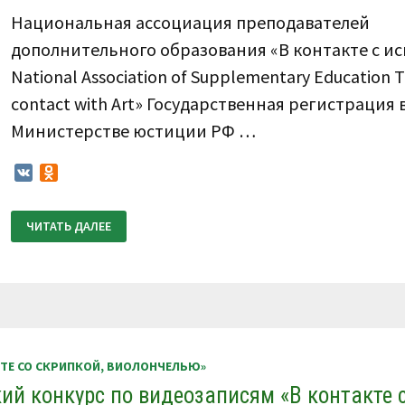
Национальная ассоциация преподавателей
дополнительного образования «В контакте с ис
National Association of Supplementary Education T
contact with Art» Государственная регистрация 
Министерстве юстиции РФ …
VK
Odnoklassniki
ПОЛОЖЕНИЕ
ЧИТАТЬ ДАЛЕЕ
О
ПРОВЕДЕНИИ
IX
ВСЕРОССИЙСКОГО
КОНКУРСА
ПО
ВИДЕОЗАПИСЯМ
«В
КОНТАКТЕ
СО
СКРИПКОЙ,
КТЕ СО СКРИПКОЙ, ВИОЛОНЧЕЛЬЮ»
ВИОЛОНЧЕЛЬЮ»
27
кий конкурс по видеозаписям «В контакте 
–