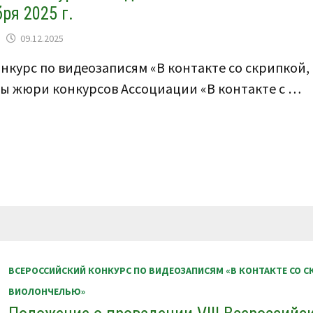
31
ря 2025 г.
МАРТА
2026
Г.
09.12.2025
онкурс по видеозаписям «В контакте со скрипкой,
авы жюри конкурсов Ассоциации «В контакте с …
ВСЕРОССИЙСКИЙ КОНКУРС ПО ВИДЕОЗАПИСЯМ «В КОНТАКТЕ СО С
ВИОЛОНЧЕЛЬЮ»