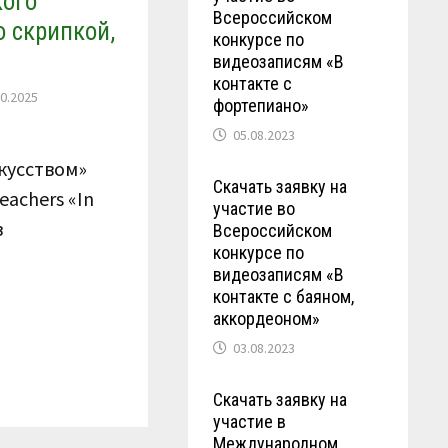
кого
Всероссийском
о скрипкой,
конкурсе по
видеозаписям «В
контакте с
10.2025
фортепиано»
05.08.2023
кусством»
Скачать заявку на
eachers «In
участие во
в
Всероссийском
конкурсе по
видеозаписям «В
контакте с баяном,
аккордеоном»
03.08.2023
Скачать заявку на
участие в
Международном