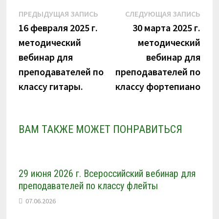
n
Навигация
Предыдущая
Сле
ПРЕДЫДУЩАЯ ЗАПИСЬ
СЛЕДУЮЩАЯ ЗАПИСЬ
i
k
запись:
запи
16 февраля 2025 г.
30 марта 2025 г.
по
i
методический
методический
записям
вебинар для
вебинар для
преподавателей по
преподавателей по
классу гитары.
классу фортепиано
ВАМ ТАКЖЕ МОЖЕТ ПОНРАВИТЬСЯ
29 июня 2026 г. Всероссийский вебинар для
преподавателей по классу флейты
07.06.2026