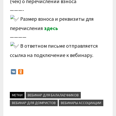
(чек) о перечислении взноса
———-
Размер взноса и реквизиты для
перечисления
здесь
————
В ответном письме отправляется
ссылка на подключение к вебинару.
V
O
K
d
n
o
k
МЕТКИ
ВЕБИНАР ДЛЯ БАЛАЛАЕЧНИКОВ
l
a
ВЕБИНАР ДЛЯ ДОМРИСТОВ
ВЕБИНАРЫ АССОЦИАЦИИ
s
s