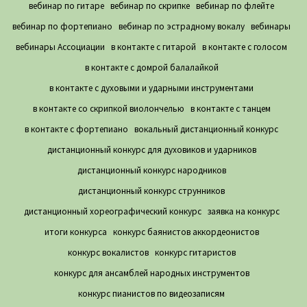
вебинар по гитаре
вебинар по скрипке
вебинар по флейте
вебинар по фортепиано
вебинар по эстрадному вокалу
вебинары
вебинары Ассоциации
в контакте с гитарой
в контакте с голосом
в контакте с домрой балалайкой
в контакте с духовыми и ударными инструментами
в контакте со скрипкой виолончелью
в контакте с танцем
в контакте с фортепиано
вокальный дистанционный конкурс
дистанционный конкурс для духовиков и ударников
дистанционный конкурс народников
дистанционный конкурс струнников
дистанционный хореографический конкурс
заявка на конкурс
итоги конкурса
конкурс баянистов аккордеонистов
конкурс вокалистов
конкурс гитаристов
конкурс для ансамблей народных инструментов
конкурс пианистов по видеозаписям