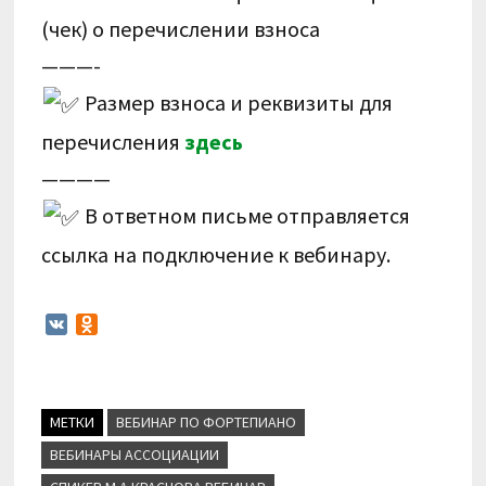
(чек) о перечислении взноса
———-
Размер взноса и реквизиты для
перечисления
здесь
————
В ответном письме отправляется
ссылка на подключение к вебинару.
V
O
K
d
n
o
k
МЕТКИ
ВЕБИНАР ПО ФОРТЕПИАНО
l
a
ВЕБИНАРЫ АССОЦИАЦИИ
s