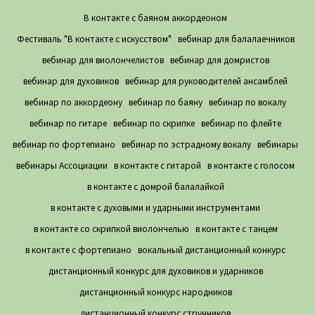
В контакте с баяном аккордеоном
Фестиваль "В контакте с искусством"
вебинар для балалаечников
вебинар для виолончелистов
вебинар для домристов
вебинар для духовиков
вебинар для руководителей ансамблей
вебинар по аккордеону
вебинар по баяну
вебинар по вокалу
вебинар по гитаре
вебинар по скрипке
вебинар по флейте
вебинар по фортепиано
вебинар по эстрадному вокалу
вебинары
вебинары Ассоциации
в контакте с гитарой
в контакте с голосом
в контакте с домрой балалайкой
в контакте с духовыми и ударными инструментами
в контакте со скрипкой виолончелью
в контакте с танцем
в контакте с фортепиано
вокальный дистанционный конкурс
дистанционный конкурс для духовиков и ударников
дистанционный конкурс народников
дистанционный конкурс струнников