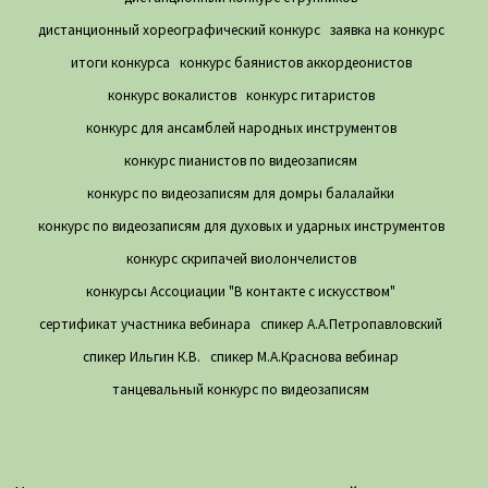
дистанционный хореографический конкурс
заявка на конкурс
итоги конкурса
конкурс баянистов аккордеонистов
конкурс вокалистов
конкурс гитаристов
конкурс для ансамблей народных инструментов
конкурс пианистов по видеозаписям
конкурс по видеозаписям для домры балалайки
конкурс по видеозаписям для духовых и ударных инструментов
конкурс скрипачей виолончелистов
конкурсы Ассоциации "В контакте с искусством"
сертификат участника вебинара
спикер А.А.Петропавловский
спикер Ильгин К.В.
спикер М.А.Краснова вебинар
танцевальный конкурс по видеозаписям