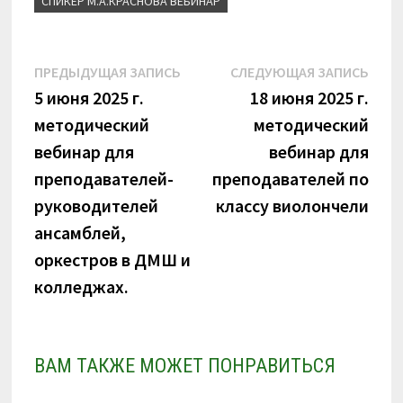
СПИКЕР М.А.КРАСНОВА ВЕБИНАР
s
n
i
k
Навигация
Предыдущая
Сле
ПРЕДЫДУЩАЯ ЗАПИСЬ
СЛЕДУЮЩАЯ ЗАПИСЬ
i
запись:
запи
5 июня 2025 г.
18 июня 2025 г.
по
методический
методический
записям
вебинар для
вебинар для
преподавателей-
преподавателей по
руководителей
классу виолончели
ансамблей,
оркестров в ДМШ и
колледжах.
ВАМ ТАКЖЕ МОЖЕТ ПОНРАВИТЬСЯ