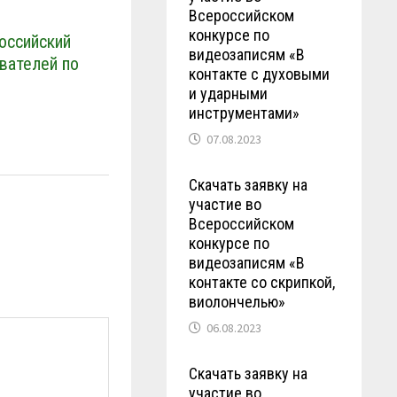
Всероссийском
конкурсе по
российский
видеозаписям «В
вателей по
контакте с духовыми
и ударными
инструментами»
07.08.2023
Скачать заявку на
участие во
Всероссийском
конкурсе по
видеозаписям «В
контакте со скрипкой,
виолончелью»
06.08.2023
Скачать заявку на
участие во