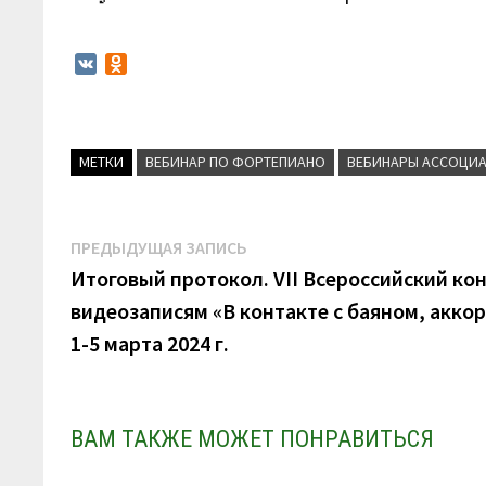
V
O
K
d
n
o
k
МЕТКИ
ВЕБИНАР ПО ФОРТЕПИАНО
ВЕБИНАРЫ АССОЦИ
l
a
s
s
Навигация
Предыдущая
ПРЕДЫДУЩАЯ ЗАПИСЬ
n
запись:
Итоговый протокол. VII Всероссийский ко
по
i
k
видеозаписям «В контакте с баяном, акко
записям
i
1-5 марта 2024 г.
ВАМ ТАКЖЕ МОЖЕТ ПОНРАВИТЬСЯ