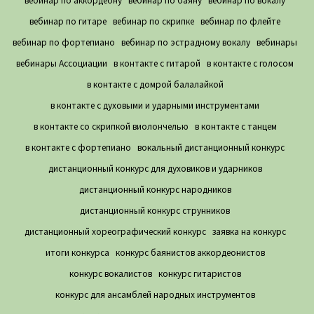
вебинар по аккордеону
вебинар по баяну
вебинар по вокалу
вебинар по гитаре
вебинар по скрипке
вебинар по флейте
вебинар по фортепиано
вебинар по эстрадному вокалу
вебинары
вебинары Ассоциации
в контакте с гитарой
в контакте с голосом
в контакте с домрой балалайкой
в контакте с духовыми и ударными инструментами
в контакте со скрипкой виолончелью
в контакте с танцем
в контакте с фортепиано
вокальный дистанционный конкурс
дистанционный конкурс для духовиков и ударников
дистанционный конкурс народников
дистанционный конкурс струнников
дистанционный хореографический конкурс
заявка на конкурс
итоги конкурса
конкурс баянистов аккордеонистов
конкурс вокалистов
конкурс гитаристов
конкурс для ансамблей народных инструментов