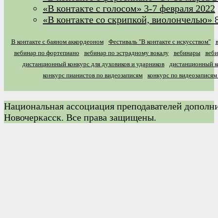
«В контакте с голосом» 3-7 февраля 2022
«В контакте со скрипкой, виолончелью» 8
В контакте с баяном аккордеоном
Фестиваль "В контакте с искусством"
вебинар по фортепиано
вебинар по эстрадному вокалу
вебинары
веб
дистанционный конкурс для духовиков и ударников
дистанционный к
конкурс пианистов по видеозаписям
конкурс по видеозаписям
Национальная ассоциация преподавателей дополнит
Новочеркасск. Все права защищены.