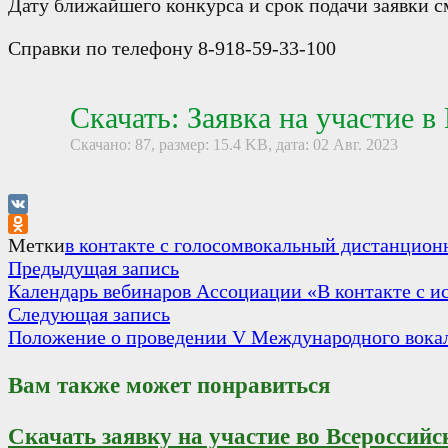
Дату ближайшего конкурса и срок подачи заявки с
Справки по телефону 8-918-59-33-100
Скачать: Заявка на участие 
Скачано: 87, размер: 15.4 KB, дата: 02 Авг. 2023
VK
Odnoklassniki
Метки
в контакте с голосом
вокальный дистанцион
Навигация
Предыдущая
Предыдущая запись
запись:
Календарь вебинаров Ассоциации «В контакте с ис
по
Следующая
Следующая запись
записям
запись:
Положение о проведении V Международного вокаль
Вам также может понравиться
Скачать заявку на участие во Всероссий