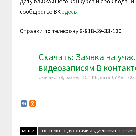
Дату ближайшего конкурса и срок подачи
сообществе ВК
здесь
Справки по телефону 8-918-59-33-100
Скачать: Заявка на учас
видеозаписям В контакт
Скачано: 99, размер: 15.8 KB, дата: 07 Авг. 202
V
O
K
d
n
o
k
МЕТКИ
В КОНТАКТЕ С ДУХОВЫМИ И УДАРНЫМИ ИНСТРУМЕ
l