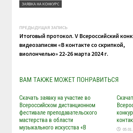
a
ЗАЯВКА НА КОНКУРС
s
s
n
Навигация
Предыдущая
ПРЕДЫДУЩАЯ ЗАПИСЬ
i
k
запись:
Итоговый протокол. V Всероссийский конк
по
i
видеозаписям «В контакте со скрипкой,
записям
виолончелью» 22-26 марта 2024 г.
ВАМ ТАКЖЕ МОЖЕТ ПОНРАВИТЬСЯ
Скачать заявку на участие во
Скачат
Всероссийском дистанционном
Всеро
фестивале преподавательского
конкур
мастерства в области
контак
музыкального искусства «В
05.01