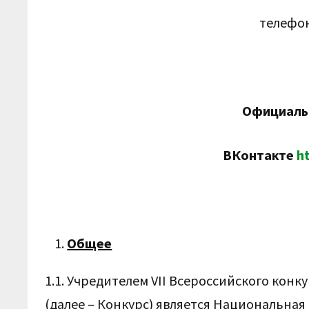
телефон
Официаль
ВКонтакте
h
Общее
1.1. Учредителем VII Всероссийского конк
(далее – Конкурс) является Национальна