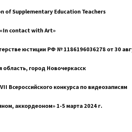
on of Supplementary Education Teachers
«
In
contact
with
Art
»
ерстве юстиции РФ № 1186196036278 от 30 авгу
я область, город Новочеркасск
VII
Всероссийского конкурса по видеозаписям
яном, аккордеоном» 1-5 марта 2024 г.