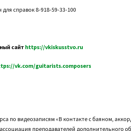
 для справок 8-918-59-33-100
ный сайт
https://vkiskusstvo.ru
ttps://vk.com/guitarists.composers
урса по видеозаписям «В контакте с баяном, акко
я ассоциация преподавателей дополнительного о