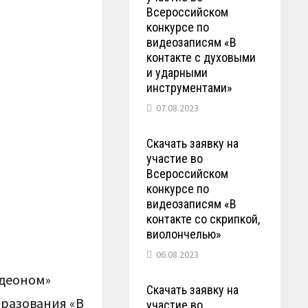
Всероссийском
конкурсе по
видеозаписям «В
контакте с духовыми
и ударными
инструментами»
07.08.2023
Скачать заявку на
участие во
Всероссийском
конкурсе по
видеозаписям «В
контакте со скрипкой,
виолончелью»
06.08.2023
рдеоном»
Скачать заявку на
бразования «В
участие во