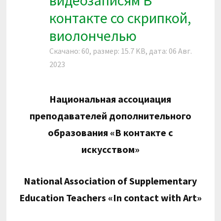
видеозаписям В
контакте со скрипкой,
виолончелью
Скачано: 60, размер: 15.7 KB, дата: 06 Авг.
2023
Национальная ассоциация
преподавателей дополнительного
образования «В контакте с
искусством»
National Association of Supplementary
Education Teachers
«
In
contact
with
Art
»