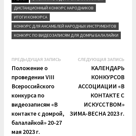
l
a
ДИСТАНЦИОННЫЙ КОНКУРС НАРОДНИКОВ
s
ИТОГИ КОНКУРСА
s
n
КОНКУРС ДЛЯ АНСАМБЛЕЙ НАРОДНЫХ ИНСТРУМЕНТОВ
i
КОНКУРС ПО ВИДЕОЗАПИСЯМ ДЛЯ ДОМРЫ БАЛАЛАЙКИ
k
i
Навигация
Предыдущая
Сле
ПРЕДЫДУЩАЯ ЗАПИСЬ
СЛЕДУЮЩАЯ ЗАПИСЬ
запись:
запи
Положение о
КАЛЕНДАРЬ
по
проведении VIII
КОНКУРСОВ
записям
Всероссийского
АССОЦИАЦИИ «В
конкурса по
КОНТАКТЕ С
видеозаписям «В
ИСКУССТВОМ»
контакте с домрой,
ЗИМА-ВЕСНА 2023 г.
балалайкой» 20-27
мая 2023 г.