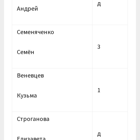
д
Андрей
Семеняченко
3
Семён
Веневцев
1
Кузьма
Строганова
д
Елизавета