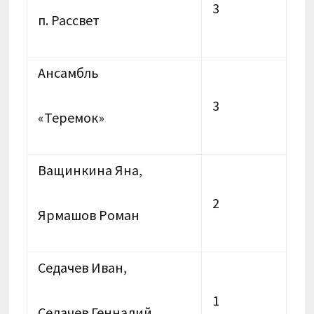
3
п. Рассвет
Ансамбль
3
«Теремок»
Ващинкина Яна,
2
Ярмашов Роман
Седачев Иван,
1
Седачев Геннадий