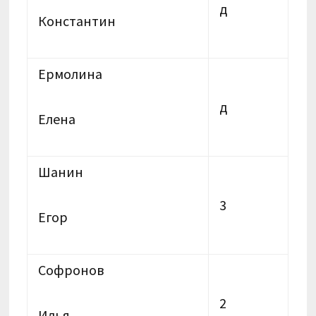
д
Константин
Ермолина
д
Елена
Шанин
3
Егор
Софронов
2
Илья