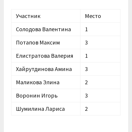
Участник
Место
Солодова Валентина
1
Потапов Максим
3
Елистратова Валерия
1
Хайрутдинова Амина
3
Маликова Элина
2
Воронин Игорь
3
Шумилина Лариса
2