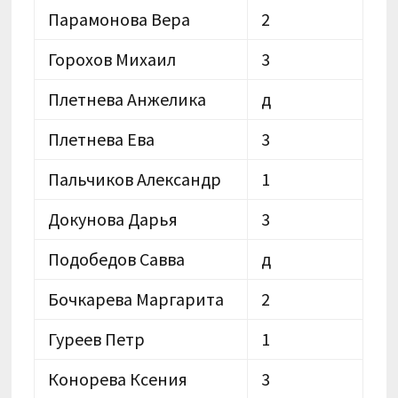
Парамонова Вера
2
Горохов Михаил
3
Плетнева Анжелика
д
Плетнева Ева
3
Пальчиков Александр
1
Докунова Дарья
3
Подобедов Савва
д
Бочкарева Маргарита
2
Гуреев Петр
1
Конорева Ксения
3