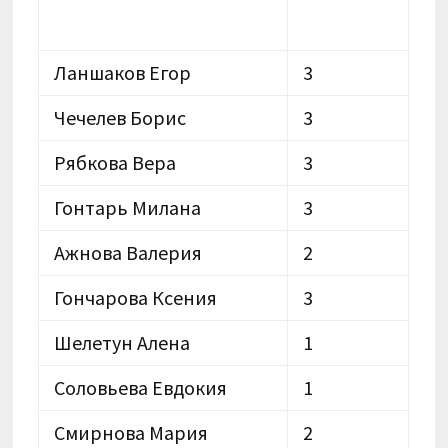
Ланшаков Егор
3
Чечелев Борис
3
Рябкова Вера
3
Гонтарь Милана
3
Ажнова Валерия
2
Гончарова Ксения
3
Шелетун Алена
1
Соловьева Евдокия
1
Смирнова Мария
2