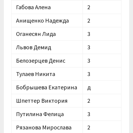
Габова Алена
2
Анищенко Надежда
2
Оганесян Лида
3
Львов Демид
3
Белозерцев Денис
3
Тулаев Никита
3
Бобрышева Екатерина
д
Шпеттер Виктория
2
Путилина Фелица
3
Рязанова Мирослава
2