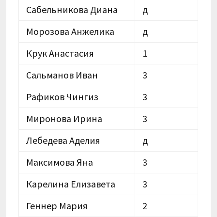
Сабельникова Диана
д
Морозова Анжелика
д
Крук Анастасия
1
Сальманов Иван
3
Рафиков Чингиз
3
Миронова Ирина
3
Лебедева Аделия
д
Максимова Яна
3
Карелина Елизавета
3
Геннер Мария
2