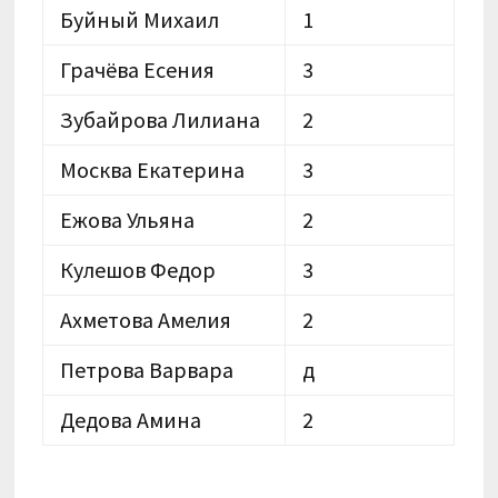
Буйный Михаил
1
Грачёва Есения
3
Зубайрова Лилиана
2
Москва Екатерина
3
Ежова Ульяна
2
Кулешов Федор
3
Ахметова Амелия
2
Петрова Варвара
д
Дедова Амина
2