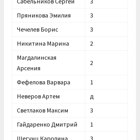
Сабельников Сергей
3
Пряникова Эмилия
3
Чечелев Борис
3
Никитина Марина
2
Магдалинская
2
Арсения
Фефелова Варвара
1
Неверов Артем
д
Светлаков Максим
3
Гайдаренко Дмитрий
1
Шегунц Каролина
3