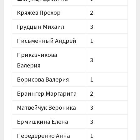
Кряжев Прохор
2
Грудцын Михаил
3
Письменный Андрей
1
Приказчикова
3
Валерия
Борисова Валерия
1
Браингер Маргарита
2
Матвейчук Вероника
3
Ермишкина Елена
3
Передеренко Анна
1