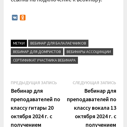
V
O
K
d
n
o
k
МЕТКИ
ВЕБИНАР ДЛЯ БАЛАЛАЕЧНИКОВ
l
a
ВЕБИНАР ДЛЯ ДОМРИСТОВ
ВЕБИНАРЫ АССОЦИАЦИИ
s
СЕРТИФИКАТ УЧАСТНИКА ВЕБИНАРА
s
n
i
k
Навигация
Предыдущая
Сле
ПРЕДЫДУЩАЯ ЗАПИСЬ
СЛЕДУЮЩАЯ ЗАПИСЬ
i
запись:
запи
Вебинар для
Вебинар для
по
преподавателей по
преподавателей по
записям
классу гитары 20
классу вокала 13
октября 2024 г. с
октября 2024 г. с
получением
получением