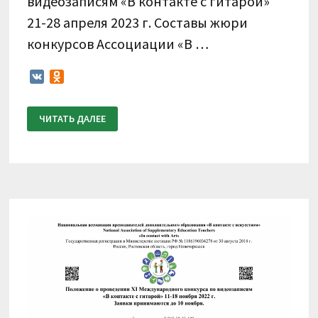
видеозаписям «В контакте с гитарой»
21-28 апреля 2023 г. Составы жюри
конкурсов Ассоциации «В …
VK
Odnoklassniki
ИТОГОВЫЙ
ЧИТАТЬ ДАЛЕЕ
ПРОТОКОЛ
XII
МЕЖДУНАРОДНОГО
КОНКУРСА
ПО
ВИДЕОЗАПИСЯМ
«В
КОНТАКТЕ
С
ГИТАРОЙ»
21-
28
АПРЕЛЯ
2023
Г.