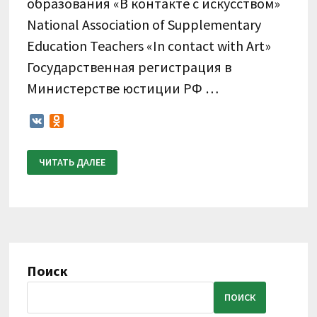
образования «В контакте с искусством»
National Association of Supplementary
Education Teachers «In contact with Art»
Государственная регистрация в
Министерстве юстиции РФ …
VK
Odnoklassniki
ПОЛОЖЕНИЕ
ЧИТАТЬ ДАЛЕЕ
О
ПРОВЕДЕНИИ
XI
МЕЖДУНАРОДНОГО
КОНКУРСА
ПО
ВИДЕОЗАПИСЯМ
«В
КОНТАКТЕ
С
ГИТАРОЙ»
Поиск
11-
18
НОЯБРЯ
ПОИСК
2022
Г.