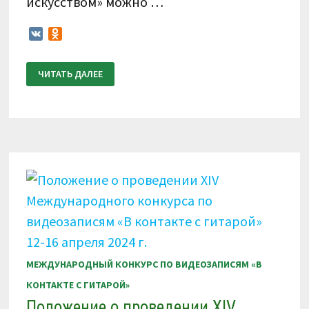
искусством» можно …
VK
Odnoklassniki
ИТОГОВЫЙ
ЧИТАТЬ ДАЛЕЕ
ПРОТОКОЛ.
XIV
МЕЖДУНАРОДНЫЙ
КОНКУРС
ПО
ВИДЕОЗАПИСЯМ
«В
КОНТАКТЕ
С
ГИТАРОЙ»
12-
16
АПРЕЛЯ
2024
Г
МЕЖДУНАРОДНЫЙ КОНКУРС ПО ВИДЕОЗАПИСЯМ «В
КОНТАКТЕ С ГИТАРОЙ»
Положение о проведении XIV