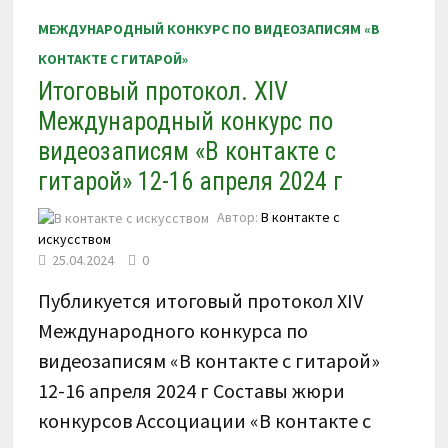
С
ГИТАРОЙ»
МЕЖДУНАРОДНЫЙ КОНКУРС ПО ВИДЕОЗАПИСЯМ «В
15
—
КОНТАКТЕ С ГИТАРОЙ»
19
НОЯБРЯ
Итоговый протокол. XIV
2024
Г.
Международный конкурс по
видеозаписям «В контакте с
гитарой» 12-16 апреля 2024 г
Автор:
В контакте с
искусством
25.04.2024
0
Публикуется итоговый протокол XIV
Международного конкурса по
видеозаписям «В контакте с гитарой»
12-16 апреля 2024 г Составы жюри
конкурсов Ассоциации «В контакте с