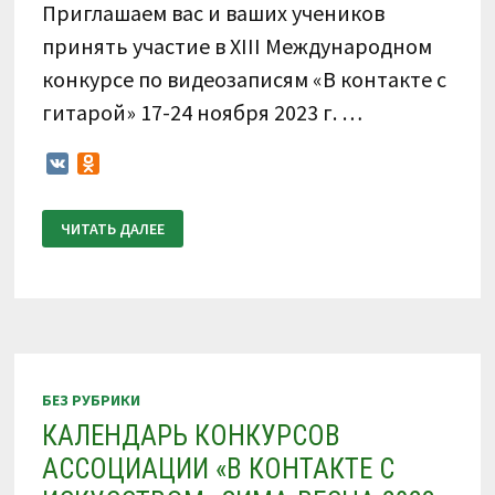
Приглашаем вас и ваших учеников
принять участие в XIII Международном
конкурсе по видеозаписям «В контакте с
гитарой» 17-24 ноября 2023 г. …
VK
Odnoklassniki
ПОЛОЖЕНИЕ
ЧИТАТЬ ДАЛЕЕ
О
ПРОВЕДЕНИИ
XIII
МЕЖДУНАРОДНОГО
КОНКУРСА
ПО
ВИДЕОЗАПИСЯМ
«В
КОНТАКТЕ
С
ГИТАРОЙ»
БЕЗ РУБРИКИ
17-
24
КАЛЕНДАРЬ КОНКУРСОВ
НОЯБРЯ
2023
АССОЦИАЦИИ «В КОНТАКТЕ С
Г.