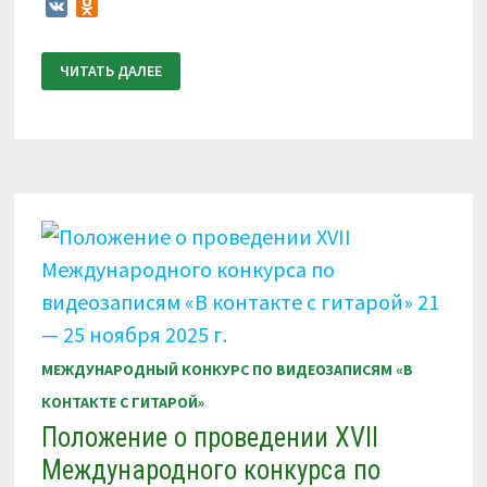
VK
Odnoklassniki
ПОЛОЖЕНИЕ
ЧИТАТЬ ДАЛЕЕ
О
ПРОВЕДЕНИИ
XVIII
МЕЖДУНАРОДНОГО
КОНКУРСА
ПО
ВИДЕОЗАПИСЯМ
«В
КОНТАКТЕ
С
ГИТАРОЙ»
17
—
21
АПРЕЛЯ
2026
Г.
МЕЖДУНАРОДНЫЙ КОНКУРС ПО ВИДЕОЗАПИСЯМ «В
КОНТАКТЕ С ГИТАРОЙ»
Положение о проведении XVII
Международного конкурса по