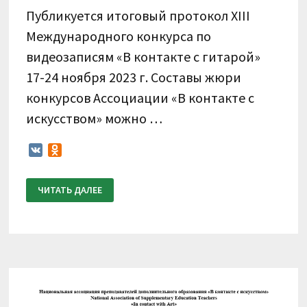
Публикуется итоговый протокол XIII
Международного конкурса по
видеозаписям «В контакте с гитарой»
17-24 ноября 2023 г. Составы жюри
конкурсов Ассоциации «В контакте с
искусством» можно …
VK
Odnoklassniki
ИТОГОВЫЙ
ЧИТАТЬ ДАЛЕЕ
ПРОТОКОЛ.
XIII
МЕЖДУНАРОДНЫЙ
КОНКУРС
ПО
ВИДЕОЗАПИСЯМ
«В
КОНТАКТЕ
С
ГИТАРОЙ»
17-
24