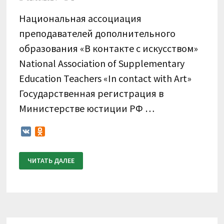
Национальная ассоциация
преподавателей дополнительного
образования «В контакте с искусством»
National Association of Supplementary
Education Teachers «In contact with Art»
Государственная регистрация в
Министерстве юстиции РФ …
VK
Odnoklassniki
ПОЛОЖЕНИЕ
ЧИТАТЬ ДАЛЕЕ
О
ПРОВЕДЕНИИ
XV
МЕЖДУНАРОДНОГО
КОНКУРСА
ПО
ВИДЕОЗАПИСЯМ
«В
КОНТАКТЕ