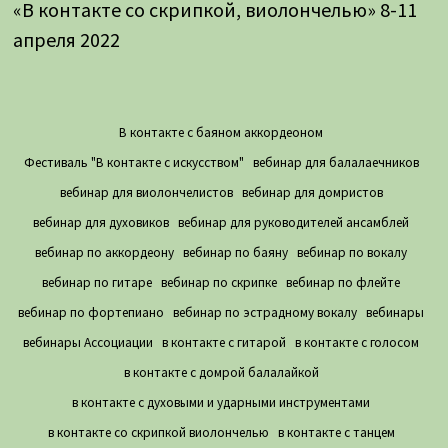
«В контакте со скрипкой, виолончелью» 8-11
апреля 2022
В контакте с баяном аккордеоном
Фестиваль "В контакте с искусством"
вебинар для балалаечников
вебинар для виолончелистов
вебинар для домристов
вебинар для духовиков
вебинар для руководителей ансамблей
вебинар по аккордеону
вебинар по баяну
вебинар по вокалу
вебинар по гитаре
вебинар по скрипке
вебинар по флейте
вебинар по фортепиано
вебинар по эстрадному вокалу
вебинары
вебинары Ассоциации
в контакте с гитарой
в контакте с голосом
в контакте с домрой балалайкой
в контакте с духовыми и ударными инструментами
в контакте со скрипкой виолончелью
в контакте с танцем