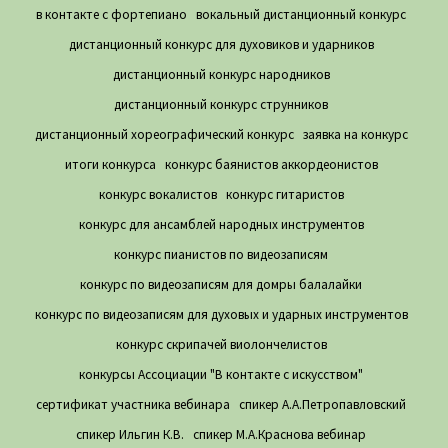
в контакте с фортепиано
вокальный дистанционный конкурс
дистанционный конкурс для духовиков и ударников
дистанционный конкурс народников
дистанционный конкурс струнников
дистанционный хореографический конкурс
заявка на конкурс
итоги конкурса
конкурс баянистов аккордеонистов
конкурс вокалистов
конкурс гитаристов
конкурс для ансамблей народных инструментов
конкурс пианистов по видеозаписям
конкурс по видеозаписям для домры балалайки
конкурс по видеозаписям для духовых и ударных инструментов
конкурс скрипачей виолончелистов
конкурсы Ассоциации "В контакте с искусством"
сертификат участника вебинара
спикер А.А.Петропавловский
спикер Ильгин К.В.
спикер М.А.Краснова вебинар