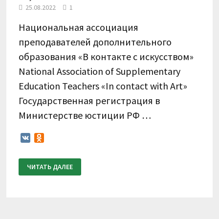
25.08.2022
1
Национальная ассоциация
преподавателей дополнительного
образования «В контакте с искусством»
National Association of Supplementary
Education Teachers «In contact with Art»
Государственная регистрация в
Министерстве юстиции РФ …
VK
Odnoklassniki
ПОЛОЖЕНИЕ
ЧИТАТЬ ДАЛЕЕ
О
ПРОВЕДЕНИИ
II
ВСЕРОССИЙСКОГО
КОНКУРСА
ПО
ВИДЕОЗАПИСЯМ
«В