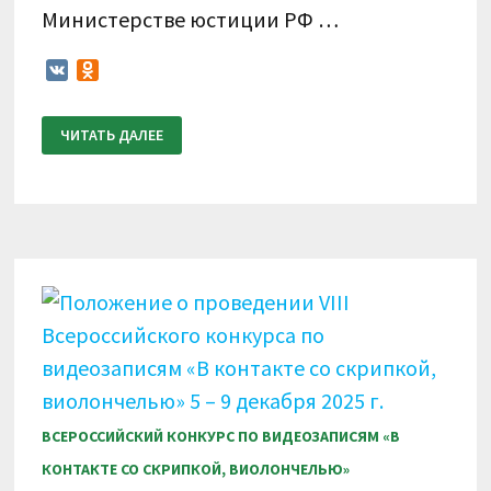
Министерстве юстиции РФ …
VK
Odnoklassniki
ПОЛОЖЕНИЕ
ЧИТАТЬ ДАЛЕЕ
О
ПРОВЕДЕНИИ
IX
ВСЕРОССИЙСКОГО
КОНКУРСА
ПО
ВИДЕОЗАПИСЯМ
«В
КОНТАКТЕ
СО
СКРИПКОЙ,
ВИОЛОНЧЕЛЬЮ»
27
–
31
МАРТА
2026
Г.
ВСЕРОССИЙСКИЙ КОНКУРС ПО ВИДЕОЗАПИСЯМ «В
КОНТАКТЕ СО СКРИПКОЙ, ВИОЛОНЧЕЛЬЮ»