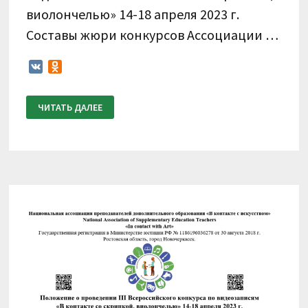
виолончелью» 14-18 апреля 2023 г.
Составы жюри конкурсов Ассоциации …
VK
Odnoklassniki
ИТОГОВЫЙ
ЧИТАТЬ ДАЛЕЕ
ПРОТОКОЛ
III
ВСЕРОССИЙСКОГО
КОНКУРСА
ПО
ВИДЕОЗАПИСЯМ
«В
КОНТАКТЕ
СО
СКРИПКОЙ,
ВИОЛОНЧЕЛЬЮ»
14-
18
АПРЕЛЯ
2023
Г.