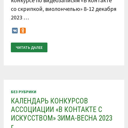
конкурсе по видеозаписям «В контакте
со скрипкой, виолончелью» 8-12 декабря
2023 …
VK
Odnoklassniki
ПОЛОЖЕНИЕ
ЧИТАТЬ ДАЛЕЕ
О
ПРОВЕДЕНИИ
IV
ВСЕРОССИЙСКОГО
КОНКУРСА
ПО
ВИДЕОЗАПИСЯМ
«В
КОНТАКТЕ
СО
СКРИПКОЙ,
БЕЗ РУБРИКИ
ВИОЛОНЧЕЛЬЮ»
8-
КАЛЕНДАРЬ КОНКУРСОВ
12
ДЕКАБРЯ
АССОЦИАЦИИ «В КОНТАКТЕ С
2023
Г.
ИСКУССТВОМ» ЗИМА-ВЕСНА 2023
г.