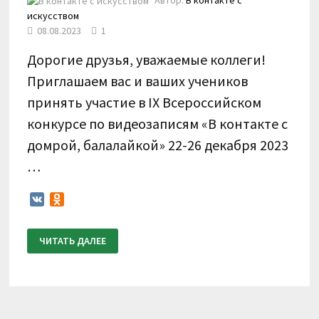
искусством
08.08.2023
1
Дорогие друзья, уважаемые коллеги!
Приглашаем вас и ваших учеников
принять участие в IX Всероссийском
конкурсе по видеозаписям «В контакте с
домрой, балалайкой» 22-26 декабря 2023
…
VK
Odnoklassniki
ПОЛОЖЕНИЕ
ЧИТАТЬ ДАЛЕЕ
О
ПРОВЕДЕНИИ
IX
ВСЕРОССИЙСКОГО
КОНКУРСА
ПО
ВИДЕОЗАПИСЯМ
«В