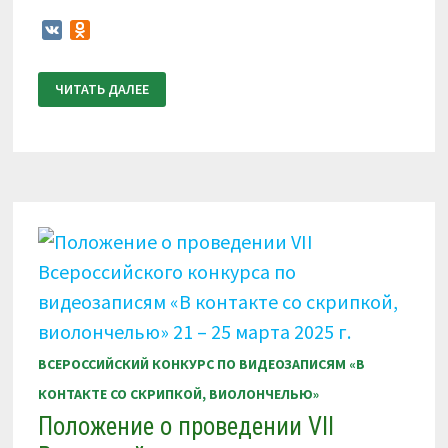
VK
Odnoklassniki
ПОЛОЖЕНИЕ
ЧИТАТЬ ДАЛЕЕ
О
ПРОВЕДЕНИИ
VIII
ВСЕРОССИЙСКОГО
КОНКУРСА
ПО
ВИДЕОЗАПИСЯМ
«В
КОНТАКТЕ
СО
СКРИПКОЙ,
ВИОЛОНЧЕЛЬЮ»
5
–
9
ДЕКАБРЯ
2025
Г.
ВСЕРОССИЙСКИЙ КОНКУРС ПО ВИДЕОЗАПИСЯМ «В
КОНТАКТЕ СО СКРИПКОЙ, ВИОЛОНЧЕЛЬЮ»
Положение о проведении VII