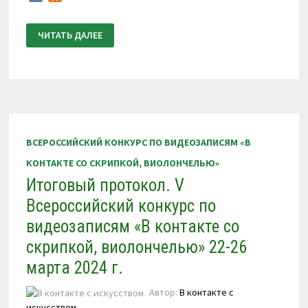
ПОЛОЖЕНИЕ
ЧИТАТЬ ДАЛЕЕ
О
ПРОВЕДЕНИИ
VI
ВСЕРОССИЙСКОГО
КОНКУРСА
ПО
ВИДЕОЗАПИСЯМ
«В
КОНТАКТЕ
СО
СКРИПКОЙ,
ВСЕРОССИЙСКИЙ КОНКУРС ПО ВИДЕОЗАПИСЯМ «В
ВИОЛОНЧЕЛЬЮ»
29
КОНТАКТЕ СО СКРИПКОЙ, ВИОЛОНЧЕЛЬЮ»
НОЯБРЯ
—
Итоговый протокол. V
3
ДЕКАБРЯ
2024
Всероссийский конкурс по
Г.
видеозаписям «В контакте со
скрипкой, виолончелью» 22-26
марта 2024 г.
Автор:
В контакте с
искусством