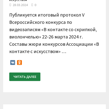
28.03.2024
0
Публикуется итоговый протокол V
Всероссийского конкурса по
видеозаписям «В контакте со скрипкой,
виолончелью» 22-26 марта 2024 г.
Составы жюри конкурсов Ассоциации «В
контакте с искусством» …
VK
Odnoklassniki
ИТОГОВЫЙ
ЧИТАТЬ ДАЛЕЕ
ПРОТОКОЛ.
V
ВСЕРОССИЙСКИЙ
КОНКУРС
ПО
ВИДЕОЗАПИСЯМ
«В
КОНТАКТЕ
СО
СКРИПКОЙ,