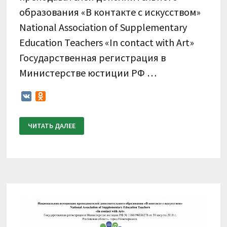
образования «В контакте с искусством»
National Association of Supplementary
Education Teachers «In contact with Art»
Государственная регистрация в
Министерстве юстиции РФ …
VK
Odnoklassniki
ПОЛОЖЕНИЕ
ЧИТАТЬ ДАЛЕЕ
О
ПРОВЕДЕНИИ
III
ВСЕРОССИЙСКОГО
КОНКУРСА
ПО
ВИДЕОЗАПИСЯМ
«В
КОНТАКТЕ
СО
СКРИПКОЙ,
ВИОЛОНЧЕЛЬЮ»
14-
18
АПРЕЛЯ