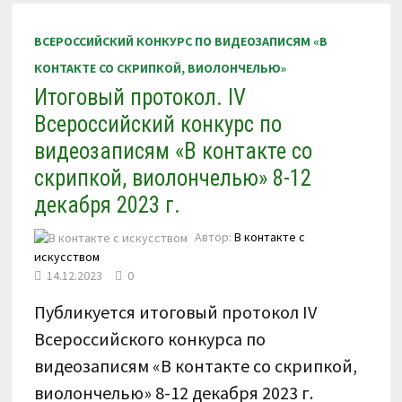
КОНТАКТЕ
С
ДОМРОЙ,
ВСЕРОССИЙСКИЙ КОНКУРС ПО ВИДЕОЗАПИСЯМ «В
БАЛАЛАЙКОЙ»
22-
КОНТАКТЕ СО СКРИПКОЙ, ВИОЛОНЧЕЛЬЮ»
26
ДЕКАБРЯ
Итоговый протокол. IV
2023
Г.
Всероссийский конкурс по
видеозаписям «В контакте со
скрипкой, виолончелью» 8-12
декабря 2023 г.
Автор:
В контакте с
искусством
14.12.2023
0
Публикуется итоговый протокол IV
Всероссийского конкурса по
видеозаписям «В контакте со скрипкой,
виолончелью» 8-12 декабря 2023 г.