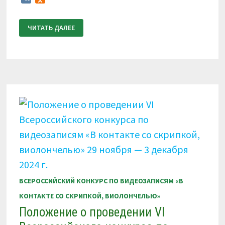
ПОЛОЖЕНИЕ
ЧИТАТЬ ДАЛЕЕ
О
ПРОВЕДЕНИИ
VII
ВСЕРОССИЙСКОГО
КОНКУРСА
ПО
ВИДЕОЗАПИСЯМ
«В
КОНТАКТЕ
СО
СКРИПКОЙ,
ВИОЛОНЧЕЛЬЮ»
21
–
25
МАРТА
2025
Г.
ВСЕРОССИЙСКИЙ КОНКУРС ПО ВИДЕОЗАПИСЯМ «В
КОНТАКТЕ СО СКРИПКОЙ, ВИОЛОНЧЕЛЬЮ»
Положение о проведении VI