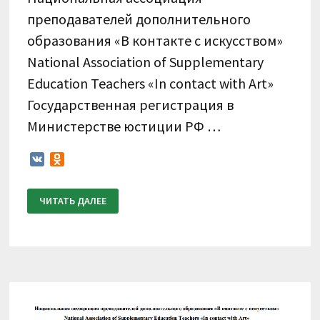
преподавателей дополнительного
образования «В контакте с искусством»
National Association of Supplementary
Education Teachers «In contact with Art»
Государственная регистрация в
Министерстве юстиции РФ …
VK
Odnoklassniki
ПОЛОЖЕНИЕ
ЧИТАТЬ ДАЛЕЕ
О
ПРОВЕДЕНИИ
V
ВСЕРОССИЙСКОГО
КОНКУРСА
ПО
ВИДЕОЗАПИСЯМ
«В
КОНТАКТЕ
СО
СКРИПКОЙ,
ВИОЛОНЧЕЛЬЮ»