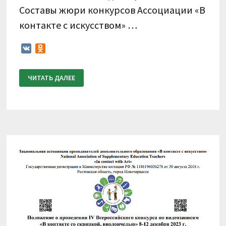
Составы жюри конкурсов Ассоциации «В
контакте с искусством» …
VK
Odnoklassniki
ИТОГОВЫЙ
ЧИТАТЬ ДАЛЕЕ
ПРОТОКОЛ.
IV
ВСЕРОССИЙСКИЙ
КОНКУРС
ПО
ВИДЕОЗАПИСЯМ
«В
КОНТАКТЕ
СО
СКРИПКОЙ,
ВИОЛОНЧЕЛЬЮ»
8-
12
ДЕКАБРЯ
2023
Г.