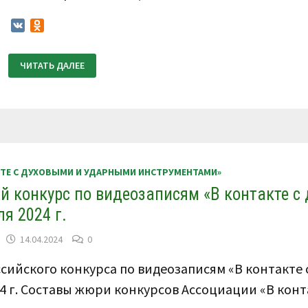
VK
Odnoklassniki
ПОЛОЖЕНИЕ
ЧИТАТЬ ДАЛЕЕ
О
ПРОВЕДЕНИИ
IV
ВСЕРОССИЙСКОГО
КОНКУРСА
ПО
ВИДЕОЗАПИСЯМ
«В
КОНТАКТЕ
С
ДУХОВЫМИ
КТЕ С ДУХОВЫМИ И УДАРНЫМИ ИНСТРУМЕНТАМИ»
И
УДАРНЫМИ
ий конкурс по видеозаписям «В контакте с
ИНСТРУМЕНТАМИ»
6
я 2024 г.
—
10
ДЕКАБРЯ
14.04.2024
0
2024
Г.
ссийского конкурса по видеозаписям «В контакте 
4 г. Составы жюри конкурсов Ассоциации «В кон