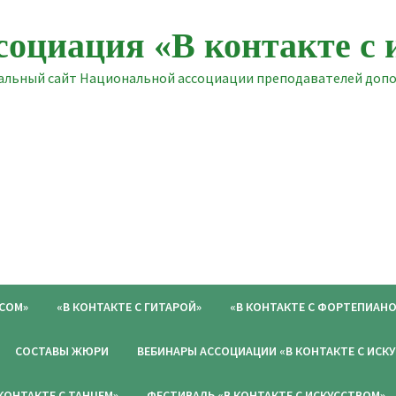
социация «В контакте с 
льный сайт Национальной ассоциации преподавателей допол
ОСОМ»
«В КОНТАКТЕ С ГИТАРОЙ»
«В КОНТАКТЕ С ФОРТЕПИАНО
СОСТАВЫ ЖЮРИ
ВЕБИНАРЫ АССОЦИАЦИИ «В КОНТАКТЕ С ИСК
 КОНТАКТЕ С ТАНЦЕМ»
ФЕСТИВАЛЬ «В КОНТАКТЕ С ИСКУССТВОМ»