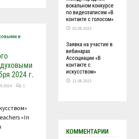
вокальном конкурсе
по видеозаписям «В
контакте с голосом»
02.08.2023
УХОВЫМИ И
Заявка на участие в
вебинарах
ого
Ассоциации «В
с духовыми
контакте с
искусством»
ря 2024 г.
21.08.2023
09.2024
1
кусством»
eachers «In
в
КОММЕНТАРИИ