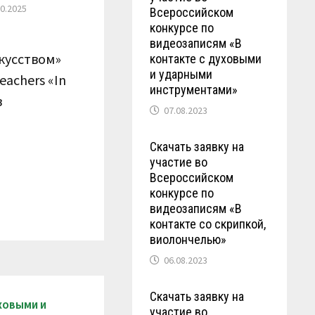
10.2025
Всероссийском
конкурсе по
видеозаписям «В
кусством»
контакте с духовыми
и ударными
eachers «In
инструментами»
в
07.08.2023
Скачать заявку на
участие во
Всероссийском
конкурсе по
видеозаписям «В
контакте со скрипкой,
виолончелью»
06.08.2023
Скачать заявку на
УХОВЫМИ И
участие во