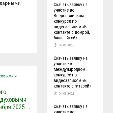
 ударными
Скачать заявку на
участие во
…
Всероссийском
конкурсе по
видеозаписям «В
контакте с домрой,
балалайкой»
08.08.2023
Скачать заявку на
участие в
Международном
конкурсе по
УХОВЫМИ И
видеозаписям «В
контакте с гитарой»
ого
04.08.2023
с духовыми
бря 2025 г.
Скачать заявку на
участие во