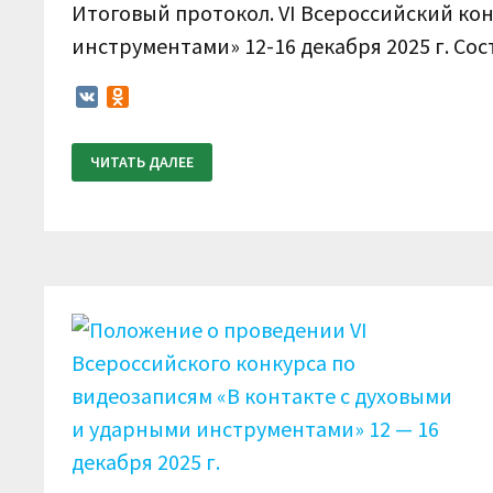
Итоговый протокол. VI Всероссийский к
инструментами» 12-16 декабря 2025 г. Со
VK
Odnoklassniki
ИТОГОВЫЙ
ЧИТАТЬ ДАЛЕЕ
ПРОТОКОЛ.
VI
ВСЕРОССИЙСКИЙ
КОНКУРС
ПО
ВИДЕОЗАПИСЯМ
«В
КОНТАКТЕ
С
ДУХОВЫМИ
И
УДАРНЫМИ
ИНСТРУМЕНТАМИ»
12-
16
ДЕКАБРЯ
2025
Г.