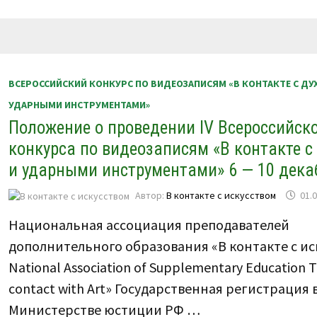
ВСЕРОССИЙСКОГО
КОНКУРСА
ПО
ВИДЕОЗАПИСЯМ
«В
КОНТАКТЕ
С
ДУХОВЫМИ
ВСЕРОССИЙСКИЙ КОНКУРС ПО ВИДЕОЗАПИСЯМ «В КОНТАКТЕ С Д
И
УДАРНЫМИ
УДАРНЫМИ ИНСТРУМЕНТАМИ»
ИНСТРУМЕНТАМИ»
11
Положение о проведении IV Всероссийск
—
15
АПРЕЛЯ
конкурса по видеозаписям «В контакте 
2025
Г.
и ударными инструментами» 6 — 10 декаб
Автор:
В контакте с искусством
01.
Национальная ассоциация преподавателей
дополнительного образования «В контакте с ис
National Association of Supplementary Education T
contact with Art» Государственная регистрация 
Министерстве юстиции РФ …