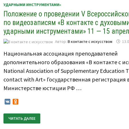
УДАРНЫМИ
УДАРНЫМИ ИНСТРУМЕНТАМИ»
ИНСТРУМЕНТАМИ»
12
Положение о проведении V Всероссийско
—
16
ДЕКАБРЯ
по видеозаписям «В контакте с духовым
2025
Г.
ударными инструментами» 11 — 15 апреля
Автор:
В контакте с искусством
13.
Национальная ассоциация преподавателей
дополнительного образования «В контакте с ис
National Association of Supplementary Education T
contact with Art» Государственная регистрация 
Министерстве юстиции РФ …
VK
Odnoklassniki
ПОЛОЖЕНИЕ
ЧИТАТЬ ДАЛЕЕ
О
ПРОВЕДЕНИИ
V