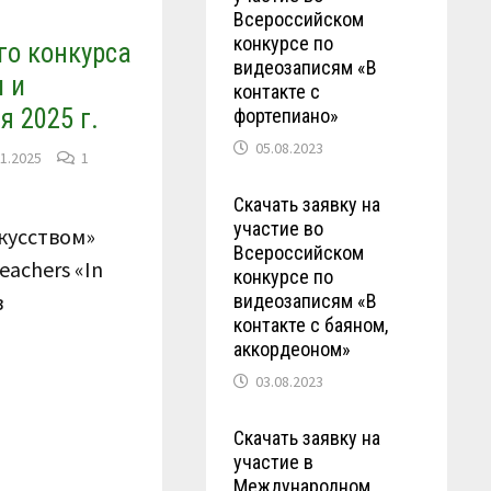
Всероссийском
конкурсе по
го конкурса
видеозаписям «В
и и
контакте с
 2025 г.
фортепиано»
05.08.2023
01.2025
1
Скачать заявку на
участие во
кусством»
Всероссийском
eachers «In
конкурсе по
в
видеозаписям «В
контакте с баяном,
аккордеоном»
03.08.2023
Скачать заявку на
участие в
Международном