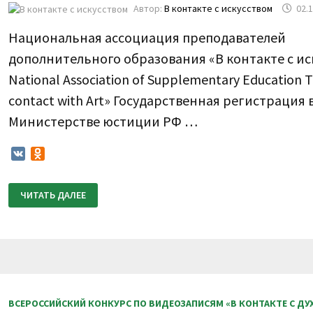
Автор:
В контакте с искусством
02.
Национальная ассоциация преподавателей
дополнительного образования «В контакте с ис
National Association of Supplementary Education T
contact with Art» Государственная регистрация 
Министерстве юстиции РФ …
VK
Odnoklassniki
ПОЛОЖЕНИЕ
ЧИТАТЬ ДАЛЕЕ
О
ПРОВЕДЕНИИ
VI
ВСЕРОССИЙСКОГО
КОНКУРСА
ПО
ВИДЕОЗАПИСЯМ
«В
КОНТАКТЕ
С
ДУХОВЫМИ
ВСЕРОССИЙСКИЙ КОНКУРС ПО ВИДЕОЗАПИСЯМ «В КОНТАКТЕ С Д
И