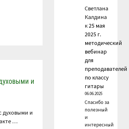
Светлана
Калдина
к
25 мая
2025 г.
методический
вебинар
для
преподавателей
по классу
 духовыми и
гитары
06.06.2025
Спасибо за
полезный
с духовыми и
и
такте …
интересный