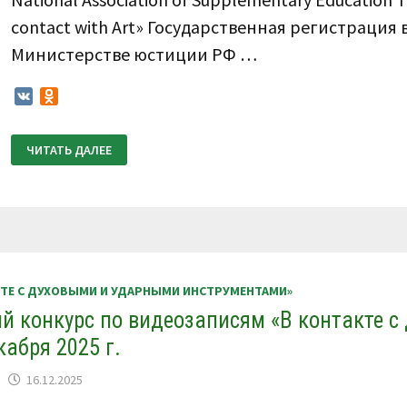
contact with Art» Государственная регистрация 
Министерстве юстиции РФ …
VK
Odnoklassniki
ПОЛОЖЕНИЕ
ЧИТАТЬ ДАЛЕЕ
О
ПРОВЕДЕНИИ
VII
ВСЕРОССИЙСКОГО
КОНКУРСА
ПО
ВИДЕОЗАПИСЯМ
«В
КОНТАКТЕ
С
ДУХОВЫМИ
КТЕ С ДУХОВЫМИ И УДАРНЫМИ ИНСТРУМЕНТАМИ»
И
УДАРНЫМИ
ий конкурс по видеозаписям «В контакте с
ИНСТРУМЕНТАМИ»
10
абря 2025 г.
–
14
АПРЕЛЯ
16.12.2025
2026
Г.