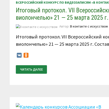
ВСЕРОССИЙСКИЙ КОНКУРС ПО ВИДЕОЗАПИСЯМ «В КОНТА
Итоговый протокол. VII Всероссийск
виолончелью» 21 — 25 марта 2025 г.
Автор:
В контакте с искусством
Итоговый протокол. VII Всероссийский ко
виолончелью» 21 — 25 марта 2025 г. Сост
VK
Odnoklassniki
ИТОГОВЫЙ
ЧИТАТЬ ДАЛЕЕ
ПРОТОКОЛ.
VII
ВСЕРОССИЙСКИЙ
КОНКУРС
ПО
ВИДЕОЗАПИСЯМ
«В
КОНТАКТЕ
СО
СКРИПКОЙ,
ВИОЛОНЧЕЛЬЮ»
21