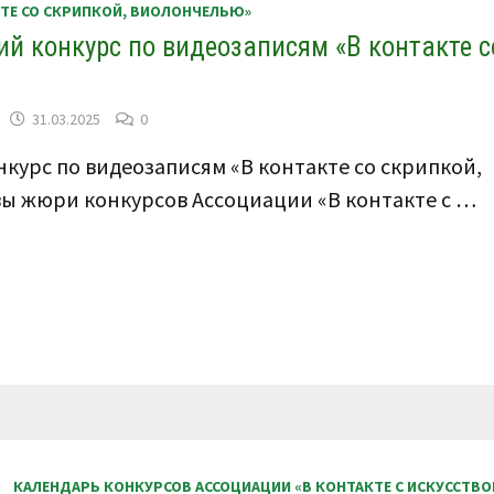
КТЕ СО СКРИПКОЙ, ВИОЛОНЧЕЛЬЮ»
ВИОЛОНЧЕЛЬЮ»
5
ий конкурс по видеозаписям «В контакте с
–
9
ДЕКАБРЯ
2025
Г.
31.03.2025
0
нкурс по видеозаписям «В контакте со скрипкой,
авы жюри конкурсов Ассоциации «В контакте с …
КАЛЕНДАРЬ КОНКУРСОВ АССОЦИАЦИИ «В КОНТАКТЕ С ИСКУССТВО