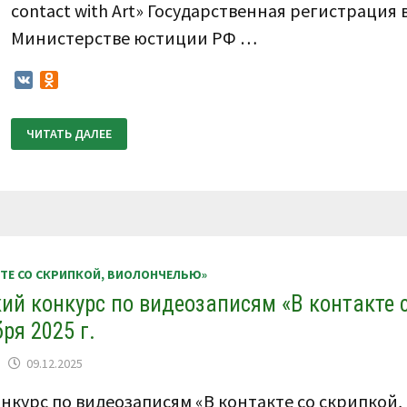
contact with Art» Государственная регистрация 
Министерстве юстиции РФ …
VK
Odnoklassniki
ПОЛОЖЕНИЕ
ЧИТАТЬ ДАЛЕЕ
О
ПРОВЕДЕНИИ
IX
ВСЕРОССИЙСКОГО
КОНКУРСА
ПО
ВИДЕОЗАПИСЯМ
«В
КОНТАКТЕ
СО
СКРИПКОЙ,
КТЕ СО СКРИПКОЙ, ВИОЛОНЧЕЛЬЮ»
ВИОЛОНЧЕЛЬЮ»
27
кий конкурс по видеозаписям «В контакте 
–
31
ря 2025 г.
МАРТА
2026
Г.
09.12.2025
онкурс по видеозаписям «В контакте со скрипкой,