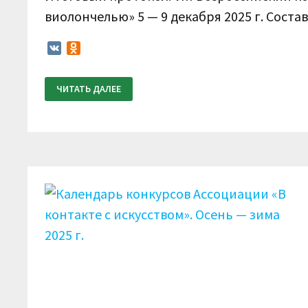
виолончелью» 5 — 9 декабря 2025 г. Сост
VK
Odnoklassniki
ИТОГОВЫЙ
ЧИТАТЬ ДАЛЕЕ
ПРОТОКОЛ.
VIII
ВСЕРОССИЙСКИЙ
КОНКУРС
ПО
ВИДЕОЗАПИСЯМ
«В
КОНТАКТЕ
СО
СКРИПКОЙ,
ВИОЛОНЧЕЛЬЮ»
5
—
9
ДЕКАБРЯ
2025
Г.