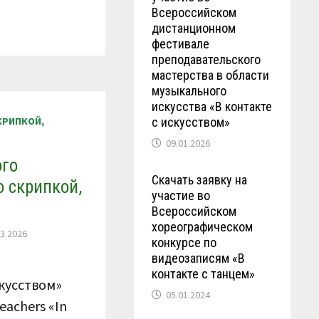
Всероссийском
дистанционном
фестивале
преподавательского
мастерства в области
музыкального
искусства «В контакте
с искусством»
КРИПКОЙ,
09.01.2026
ого
Скачать заявку на
о скрипкой,
участие во
Всероссийском
хореографическом
03.2026
конкурсе по
видеозаписям «В
контакте с танцем»
кусством»
05.01.2024
eachers «In