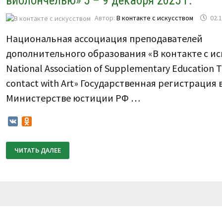
виолончелью» 5 – 9 декабря 2025 г.
Автор:
В контакте с искусством
02.
Национальная ассоциация преподавателей
дополнительного образования «В контакте с ис
National Association of Supplementary Education T
contact with Art» Государственная регистрация 
Министерстве юстиции РФ …
VK
Odnoklassniki
ПОЛОЖЕНИЕ
ЧИТАТЬ ДАЛЕЕ
О
ПРОВЕДЕНИИ
VIII
ВСЕРОССИЙСКОГО
КОНКУРСА
ПО
ВИДЕОЗАПИСЯМ
«В
КОНТАКТЕ
СО
СКРИПКОЙ,