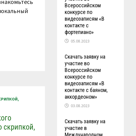
ознакомьтесь
Всероссийском
 вокальный
конкурсе по
видеозаписям «В
контакте с
фортепиано»
05.08.2023
Скачать заявку на
участие во
Всероссийском
конкурсе по
видеозаписям «В
контакте с баяном,
аккордеоном»
КРИПКОЙ,
03.08.2023
кого
Скачать заявку на
о скрипкой,
участие в
Международном