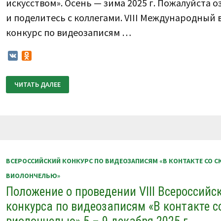
искусством». Осень — зима 2025 г. Пожалуйста 
и поделитесь с коллегами. VIII Международный
конкурс по видеозаписям …
VK
Odnoklassniki
КАЛЕНДАРЬ
ЧИТАТЬ ДАЛЕЕ
КОНКУРСОВ
АССОЦИАЦИИ
«В
КОНТАКТЕ
С
ИСКУССТВОМ».
ОСЕНЬ
—
ЗИМА
2025
Г.
ВСЕРОССИЙСКИЙ КОНКУРС ПО ВИДЕОЗАПИСЯМ «В КОНТАКТЕ СО С
ВИОЛОНЧЕЛЬЮ»
Положение о проведении VIII Всероссийс
конкурса по видеозаписям «В контакте с