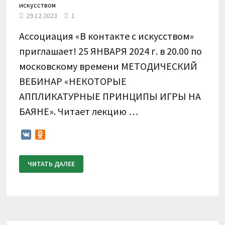
искусством
29.12.2023
1
Ассоциация «В контакте с искусством»
приглашает! 25 ЯНВАРЯ 2024 г. в 20.00 по
московскому времени МЕТОДИЧЕСКИЙ
ВЕБИНАР «НЕКОТОРЫЕ
АППЛИКАТУРНЫЕ ПРИНЦИПЫ ИГРЫ НА
БАЯНЕ». Читает лекцию …
VK
Odnoklassniki
25
ЧИТАТЬ ДАЛЕЕ
ЯНВАРЯ
2024
Г.
В
20.00
ПО
МОСКОВСКОМУ
ВРЕМЕНИ
ВЕБИНАР