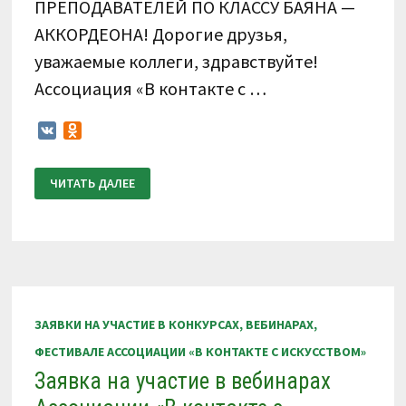
ПРЕПОДАВАТЕЛЕЙ ПО КЛАССУ БАЯНА —
АККОРДЕОНА! Дорогие друзья,
уважаемые коллеги, здравствуйте!
Ассоциация «В контакте с …
VK
Odnoklassniki
28
ЧИТАТЬ ДАЛЕЕ
СЕНТЯБРЯ
2023
Г.
20.00
ПО
МОСКОВСКОМУ
ВРЕМЕНИ
ВЕБИНАР
ДЛЯ
ПРЕПОДАВАТЕЛЕЙ
ПО
ЗАЯВКИ НА УЧАСТИЕ В КОНКУРСАХ, ВЕБИНАРАХ,
КЛАССУ
БАЯНА
ФЕСТИВАЛЕ АССОЦИАЦИИ «В КОНТАКТЕ С ИСКУССТВОМ»
—
АККОРДЕОНА!
Заявка на участие в вебинарах