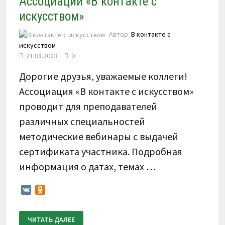
Ассоциации «В контакте с
искусством»
Автор:
В контакте с
искусством
21.08.2023
0
Дорогие друзья, уважаемые коллеги!
Ассоциация «В контакте с искусством»
проводит для преподавателей
различных специальностей
методические вебинары с выдачей
сертификата участника. Подробная
информация о датах, темах …
VK
Odnoklassniki
ЗАЯВКА
ЧИТАТЬ ДАЛЕЕ
НА