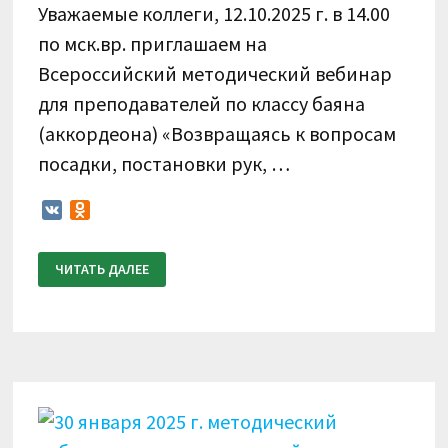
Уважаемые коллеги, 12.10.2025 г. в 14.00
по мск.вр. приглашаем на
Всероссийский методический вебинар
для преподавателей по классу баяна
(аккордеона) «Возвращаясь к вопросам
посадки, постановки рук, …
VK
Odnoklassniki
12
ЧИТАТЬ ДАЛЕЕ
ОКТЯБРЯ
2025
Г.
ВСЕРОССИЙСКИЙ
МЕТОДИЧЕСКИЙ
ВЕБИНАР
ДЛЯ
ПРЕПОДАВАТЕЛЕЙ
ПО
КЛАССУ
БАЯНА
(АККОРДЕОНА)