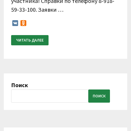
участника! Справки по телефону 8-918-
59-33-100. Заявки …
VK
Odnoklassniki
ВЕБИНАРЫ
ЧИТАТЬ ДАЛЕЕ
ДЛЯ
ПРЕПОДАВАТЕЛЕЙ
ФОРТЕПИАНО,
БАЯНА-
АККОРДЕОНА,
ГИТАРЫ,
СКРИПКИ,
ДОМРЫ-
БАЛАЛАЙКИ,
ВОКАЛА
С
Поиск
ВЫДАЧЕЙ
СЕРТИФИКАТА!
ЯНВАРЬ
ПОИСК
—
ФЕВРАЛЬ
2023
Г.