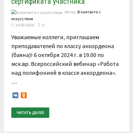
сертификата участника
Автор:
В контакте с
искусством
14.09.2024
0
Уважаемые коллеги, приглашаем
преподавателей по классу аккордеона
(баяна)! 6 октября 2024 г. в 19.00 по
мск.вр. Всероссийский вебинар «Работа
над полифонией в классе аккордеона».
…
VK
Odnoklassniki
ВЕБИНАР
ЧИТАТЬ ДАЛЕЕ
ДЛЯ
ПРЕПОДАВАТЕЛЕЙ
ПО
КЛАССУ
АККОРДЕОНА