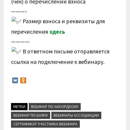
(чек) о перечислении взноса
———-
Размер взноса и реквизиты для
перечисления
здесь
————
В ответном письме отправляется
ссылка на подключение к вебинару.
V
O
K
d
n
o
k
МЕТКИ
ВЕБИНАР ПО АККОРДЕОНУ
l
a
ВЕБИНАР ПО БАЯНУ
ВЕБИНАРЫ АССОЦИАЦИИ
s
СЕРТИФИКАТ УЧАСТНИКА ВЕБИНАРА
s