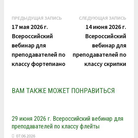
n
i
k
Навигация
Предыдущая
Сле
ПРЕДЫДУЩАЯ ЗАПИСЬ
СЛЕДУЮЩАЯ ЗАПИСЬ
i
запись:
запи
17 мая 2026 г.
14 июня 2026 г.
по
Всероссийский
Всероссийский
записям
вебинар для
вебинар для
преподавателей по
преподавателей по
классу фортепиано
классу скрипки
ВАМ ТАКЖЕ МОЖЕТ ПОНРАВИТЬСЯ
29 июня 2026 г. Всероссийский вебинар для
преподавателей по классу флейты
07.06.2026