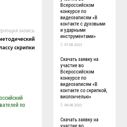
Всероссийском
конкурсе по
видеозаписям «В
контакте с духовыми
Следующая
и ударными
ДУЮЩАЯ ЗАПИСЬ
инструментами»
запись:
 методический
07.08.2023
лассу скрипки
Скачать заявку на
участие во
Всероссийском
конкурсе по
видеозаписям «В
контакте со скрипкой,
виолончелью»
российский
вателей по
06.08.2023
Скачать заявку на
участие во