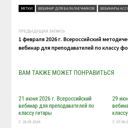
k
МЕТКИ
ВЕБИНАР ДЛЯ БАЛАЛАЕЧНИКОВ
ВЕБИНАРЫ АС
l
a
s
s
Навигация
Предыдущая
ПРЕДЫДУЩАЯ ЗАПИСЬ
n
запись:
1 февраля 2026 г. Всероссийский методич
по
i
k
вебинар для преподавателей по классу ф
записям
i
ВАМ ТАКЖЕ МОЖЕТ ПОНРАВИТЬСЯ
21 июня 2026 г. Всероссийский
29 июн
вебинар для преподавателей по
вебина
классу гитары
класс
28.05.2026
07.06.