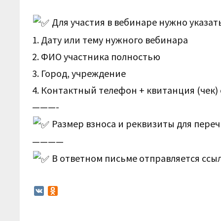
Для участия в вебинаре нужно указат
1. Дату или тему нужного вебинара
2. ФИО участника полностью
3. Город, учреждение
4. Контактный телефон + квитанция (чек)
———-
Размер взноса и реквизиты для пере
————
В ответном письме отправляется ссыл
V
O
K
d
n
o