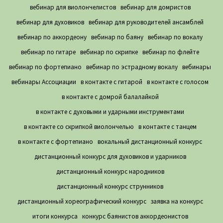
вебинар для виолончелистов
вебинар для домристов
вебинар для духовиков
вебинар для руководителей ансамблей
вебинар по аккордеону
вебинар по баяну
вебинар по вокалу
вебинар по гитаре
вебинар по скрипке
вебинар по флейте
вебинар по фортепиано
вебинар по эстрадному вокалу
вебинары
вебинары Ассоциации
в контакте с гитарой
в контакте с голосом
в контакте с домрой балалайкой
в контакте с духовыми и ударными инструментами
в контакте со скрипкой виолончелью
в контакте с танцем
в контакте с фортепиано
вокальный дистанционный конкурс
дистанционный конкурс для духовиков и ударников
дистанционный конкурс народников
дистанционный конкурс струнников
дистанционный хореографический конкурс
заявка на конкурс
итоги конкурса
конкурс баянистов аккордеонистов