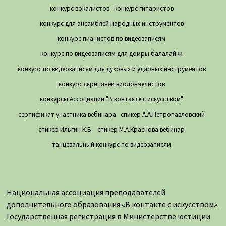
конкурс вокалистов
конкурс гитаристов
конкурс для ансамблей народных инструментов
конкурс пианистов по видеозаписям
конкурс по видеозаписям для домры балалайки
конкурс по видеозаписям для духовых и ударных инструментов
конкурс скрипачей виолончелистов
конкурсы Ассоциации "В контакте с искусством"
сертификат участника вебинара
спикер А.А.Петропавловский
спикер Ильгин К.В.
спикер М.А.Краснова вебинар
танцевальный конкурс по видеозаписям
Национальная ассоциация преподавателей
дополнительного образования «В контакте с искусством».
Государственная регистрация в Министерстве юстиции