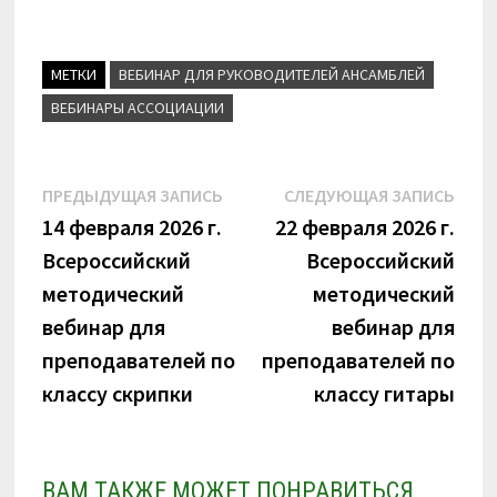
n
o
k
МЕТКИ
ВЕБИНАР ДЛЯ РУКОВОДИТЕЛЕЙ АНСАМБЛЕЙ
l
a
ВЕБИНАРЫ АССОЦИАЦИИ
s
s
n
Навигация
Предыдущая
Сле
ПРЕДЫДУЩАЯ ЗАПИСЬ
СЛЕДУЮЩАЯ ЗАПИСЬ
i
k
запись:
запи
14 февраля 2026 г.
22 февраля 2026 г.
по
i
Всероссийский
Всероссийский
записям
методический
методический
вебинар для
вебинар для
преподавателей по
преподавателей по
классу скрипки
классу гитары
ВАМ ТАКЖЕ МОЖЕТ ПОНРАВИТЬСЯ