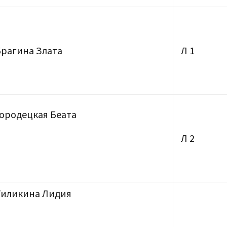
Брагина Злата
Л 1
Городецкая Беата
Л 2
Тиликина Лидия