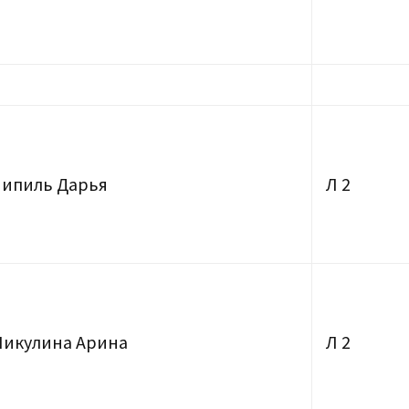
Чипиль Дарья
Л 2
Никулина Арина
Л 2