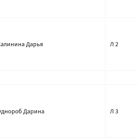
Калинина Дарья
Л 2
Однороб Дарина
Л 3