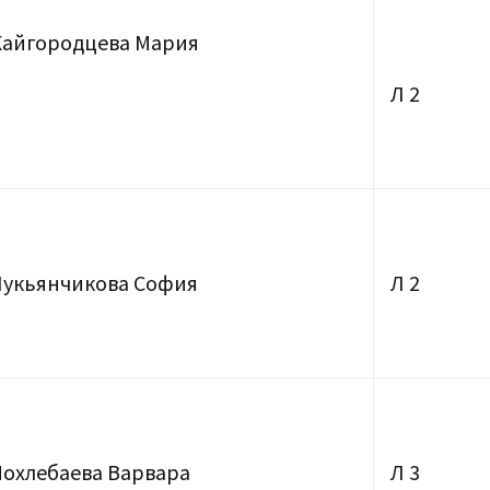
Кайгородцева Мария
Л 2
Лукьянчикова София
Л 2
Похлебаева Варвара
Л 3