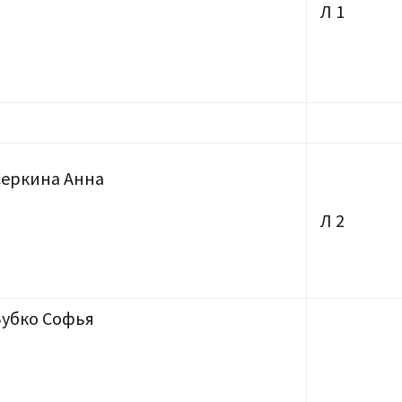
Л 1
Серкина Анна
Л 2
Зубко Софья